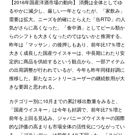
【2016年国産洋酒市場の動向】 消費は全体としてゆ
るやかに減少し、厳しい一年となったが、「家飲み」
需要は拡大。ニーズを的確にとらえた「缶RTD」の人
気がさらに高くなった。「食中酒」としてビール類か
らのシフトも大きくなったのではないかと推測する。
昨年は「マッサン」の後押しもあり、前年比17％増と
大きく成長した国産ウイスキーは、中長期にわたり安
定的に商品を供給するという観点から、一部アイテム
の出荷調整が行われているが、今年も昨年同様好調に
推移した。新たなエントリーユーザーの継続飲用が大
きな要因と思われる。
カテゴリー別に10月までの累計移出数量をみると、
「国産ウイスキー」は今年も好調で、前年比7％増と
前年を上回る見込み。ジャパニーズウイスキーの国際
的な評価の高まりも市場全体の活性化につながってい
る。「ブランデー」は前年を4％下回った。「スピリ