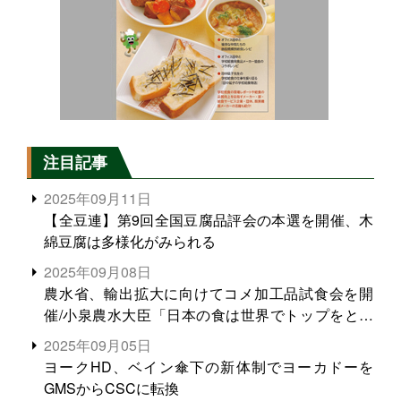
注目記事
2025年09月11日
【全豆連】第9回全国豆腐品評会の本選を開催、木
綿豆腐は多様化がみられる
2025年09月08日
農水省、輸出拡大に向けてコメ加工品試食会を開
催/小泉農水大臣「日本の食は世界でトップをとれ
る。米増産に向けて、米輸出需要の拡大を」
2025年09月05日
ヨークHD、ベイン傘下の新体制でヨーカドーを
GMSからCSCに転換