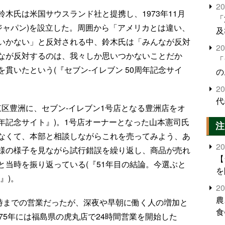
2
木氏は米国サウスランド社と提携し、1973年11月
「
ジャパン)を設立した。周囲から「アメリカとは違い、
及
いかない」と反対される中、鈴木氏は「みんなが反対
2
なが反対するのは、我々しか思いつかないことだか
「
貫いたという(『セブン-イレブン 50周年記念サイ
の
2
代
江東区豊洲に、セブン-イレブン1号店となる豊洲店をオ
周年記念サイト』)。1号店オーナーとなった山本憲司氏
注
なくて、本部と相談しながらこれを売ってみよう、あ
2
様の様子を見ながら試行錯誤を繰り返し、商品が売れ
【
と当時を振り返っている(『51年目の結論。今選ぶと
を
』)。
2
農
1時までの営業だったが、深夜や早朝に働く人の増加と
食
75年には福島県の虎丸店で24時間営業を開始した
界