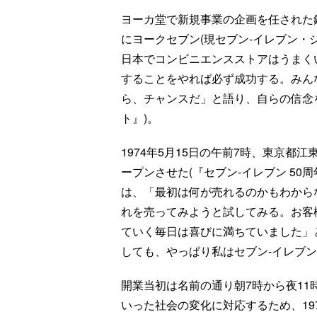
ヨーカ堂で新規事業の企画を任された鈴
にヨークセブン(現セブン-イレブン・
日本でコンビニエンスストアはうまく
することをやれば必ず成功する。みん
ら、チャンスだ」と語り、自らの信念を
ト』)。
1974年5月15日の午前7時、東京都
ープンさせた(『セブン-イレブン 50
は、「最初は何が売れるのかもわから
れを売ってみようと試してみる。お客
ていく毎日は喜びに満ちていました」
しても、やっぱり私はセブン-イレブン
開業当初は名前の通り朝7時から夜1
いった社会の変化に対応するため、19