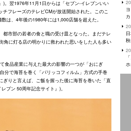
2
』)。翌1976年11月1日からは「セブン-イレブンいい
米
ヨ
ャッチフレーズのテレビCMが放送開始された。このこ
カ
数は、4年後の1980年には1,000店舗を超えた。
2
日
、都市部の若者の食と職の受け皿となった。まだテレ
秋
に街角に灯る店の明かりに救われた思いをした人も多い
2
「
して食品産業に与えた最大の影響の一つが「おにぎ
ホ
に自分で海苔を巻く「パリッコフィルム」方式の手巻
にぎりと言えば、ご飯を握った後に海苔を巻いた「直
レブン 50周年記念サイト』)。