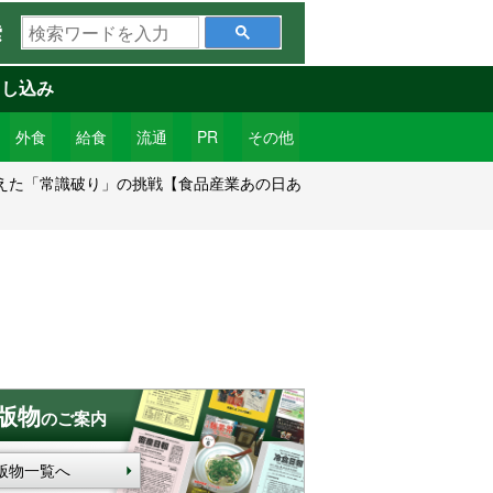
検
索
索
ワ
申し込み
ー
ド
外食
給食
流通
PR
その他
を
を変えた「常識破り」の挑戦【食品産業あの日あ
入
力
版物
のご案内
版物一覧へ