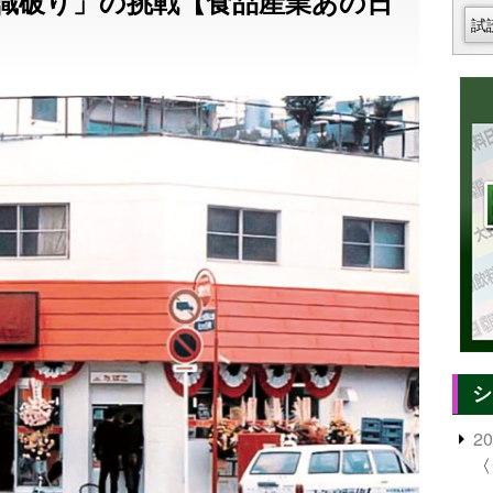
識破り」の挑戦【食品産業あの日
試
シ
2
〈