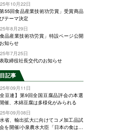
025年10月22日
第55回食品産業技術功労賞」受賞商品
びテーマ決定
025年8月29日
食品産業技術功労賞」特設ページ公開
お知らせ
025年7月25日
表取締役社長交代のお知らせ
目記事
025年09月11日
全豆連】第9回全国豆腐品評会の本選
開催、木綿豆腐は多様化がみられる
025年09月08日
水省、輸出拡大に向けてコメ加工品試
会を開催/小泉農水大臣「日本の食は世
でトップをとれる。米増産に向けて、