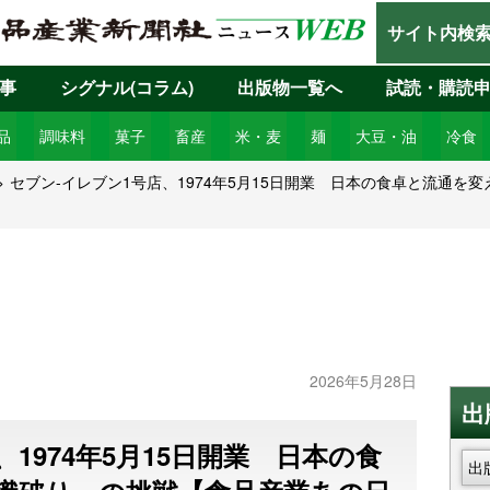
サイト内検
事
シグナル(コラム)
出版物一覧へ
試読・購読
品
調味料
菓子
畜産
米・麦
麺
大豆・油
冷食
セブン-イレブン1号店、1974年5月15日開業 日本の食卓と流通
2026年5月28日
出
1974年5月15日開業 日本の食
出