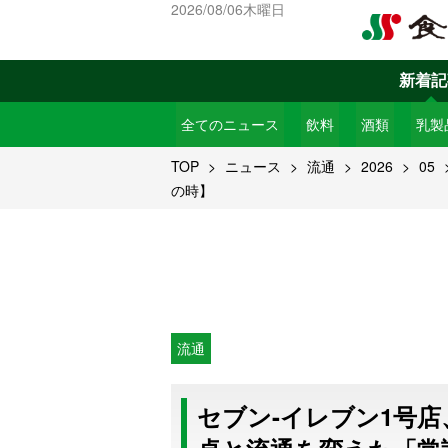
2026/08/06木曜日
新着記
全てのニュース
飲料
酒類
乳製
TOP
ニュース
流通
2026
05
の時】
流通
セブン-イレブン1号店、