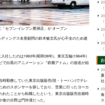
2
〈
2
〈
洲に「セブン‐イレブン豊洲店」が オープン
2
〈
ホールディングス名誉顧問の鈴木敏文氏が心不全のため逝
2
〈
社したのは1963年(昭和38年)。東京五輪(1964年)
お
ビで白黒のアニメーション『鉄腕アトム』の放送が始
2
夏
当時勤務していた東京出版販売(現・トーハン)でテレ
社
ためのスポンサーを探しており、営業に行ったヨーカ
2
われたことから転職したという。東京出版販売在籍時
食
や食の分野は門外漢だった。
ス