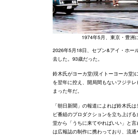
1974年5月、東京・豊
2026年5月18日、セブン&アイ・
去した。93歳だった。
鈴木氏がヨーカ堂(現イトーヨーカ堂)に入
を翌年に控え、開局間もないフジテレ
まった年だ。
「朝日新聞」の報道によれば鈴木氏は
ビ番組のプロダクションを立ち上げる
堂から「うちに来てやればいい」と言
は広報誌の制作に携わっており、流通