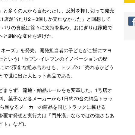
』と多くの人から言われたし、反対を押し切って発売
1店舗当たり2～3個しか売れなかった」と回想して
パリパリの食感は徐々に支持を集め、おにぎりは家庭で
へと劇的な変化を遂げた。
マヨネーズ」を発売。開発担当者の子どもがご飯にマヨ
たという(『セブン-イレブンのイノベーションの歴
この“邪道”な組み合わせも、トップの「売れるかどう
とで世に出た大ヒット商品である。
どまらず、流通・納品ルールをも変革した。1号店オ
料、菓子など各メーカーから1日約70台の納品トラッ
から異なるメーカーの商品を同じトラックに載せる
を覆す発想と実行力は「門外漢」ならではの強さもあ
イト』など)。