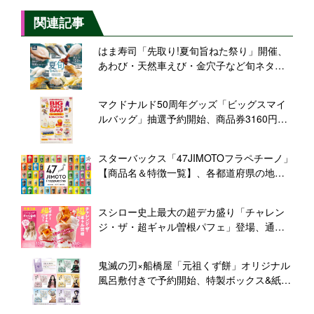
関連記事
はま寿司「先取り!夏旬旨ねた祭り」開催、
あわび・天然車えび・金穴子など旬ネタ、
豚しょうが焼き握りも
マクドナルド50周年グッズ「ビッグスマイ
ルバッグ」抽選予約開始、商品券3160円分
付きで3000円、ドナルド・バーディ・グリ
マス・ハンバーグラーたち登場
スターバックス「47JIMOTOフラペチーノ」
【商品名＆特徴一覧】、各都道府県の地元
限定フラペチーノ47種類、スタバ公式サイ
トに情報公開
スシロー史上最大の超デカ盛り「チャレン
ジ・ザ・超ギャル曽根パフェ」登場、通常
サイズの3倍、ギャル曽根「お寿司の後でも
食べられるようにサッパリ」
鬼滅の刃×船橋屋「元祖くず餅」オリジナル
風呂敷付きで予約開始、特製ボックス&紙袋
「特製あんみつ」も販売