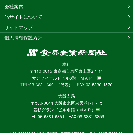
会社案内
当サイトについて
サイトマップ
個人情報保護方針
食
品
本社
産
〒110-0015 東京都台東区東上野2-1-11
業
サンフィールドビル8階
（ＭＡＰ）
新
TEL:03-6231-6091（代表） FAX:03-5830-1570
聞
社
大阪支局
ニ
〒530-0044 大阪市北区東天満1-11-15
ュ
若杉グランドビル別館
（ＭＡＰ）
ー
TEL:06-6881-6851 FAX:06-6881-6859
ス
WEB
Copyright c Shokuhin Sangyo Shimbunsha Co., Ltd All rights reserved.