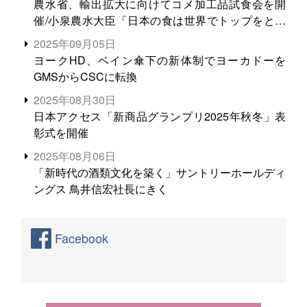
農水省、輸出拡大に向けてコメ加工品試食会を開
催/小泉農水大臣「日本の食は世界でトップをとれ
る。米増産に向けて、米輸出需要の拡大を」
2025年09月05日
ヨークHD、ベイン傘下の新体制でヨーカドーを
GMSからCSCに転換
2025年08月30日
日本アクセス「新商品グランプリ2025年秋冬」表
彰式を開催
2025年08月06日
「新時代の酒類文化を築く」サントリーホールディ
ングス 鳥井信宏社長にきく
Facebook