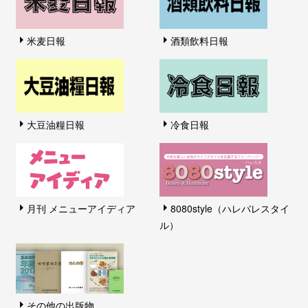
米麦日報
酒類飲料日報
大豆油糧日報
冷食日報
月刊 メニューアイディア
8080style（ハレバレスタイ
ル）
その他の出版物