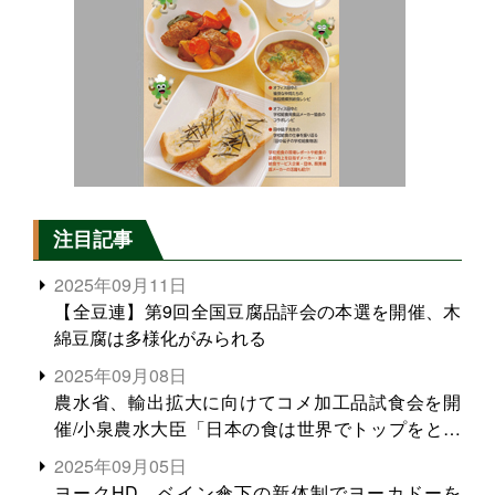
注目記事
2025年09月11日
【全豆連】第9回全国豆腐品評会の本選を開催、木
綿豆腐は多様化がみられる
2025年09月08日
農水省、輸出拡大に向けてコメ加工品試食会を開
催/小泉農水大臣「日本の食は世界でトップをとれ
る。米増産に向けて、米輸出需要の拡大を」
2025年09月05日
ヨークHD、ベイン傘下の新体制でヨーカドーを