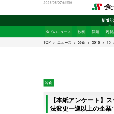
2026/08/07金曜日
新着記
全てのニュース
飲料
酒類
乳製
TOP
ニュース
冷食
2015
10
冷食
【本紙アンケート】ス
法変更一巡以上の企業