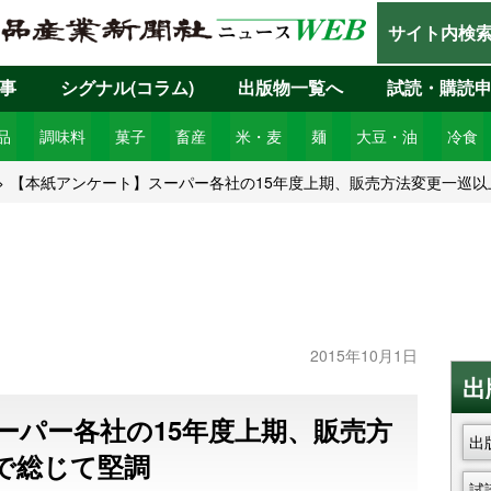
サイト内検
事
シグナル(コラム)
出版物一覧へ
試読・購読
品
調味料
菓子
畜産
米・麦
麺
大豆・油
冷食
【本紙アンケート】スーパー各社の15年度上期、販売方法変更一巡以
2015年10月1日
出
ーパー各社の15年度上期、販売方
出
で総じて堅調
試