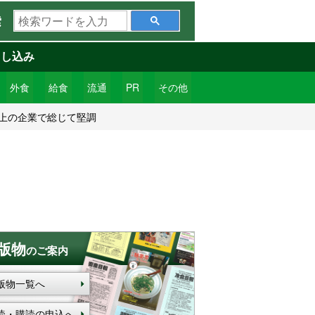
検
索
索
ワ
申し込み
ー
ド
外食
給食
流通
PR
その他
を
上の企業で総じて堅調
入
力
版物
のご案内
版物一覧へ
読・購読の申込へ