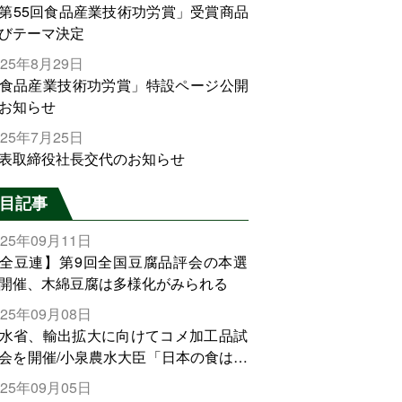
第55回食品産業技術功労賞」受賞商品
びテーマ決定
025年8月29日
食品産業技術功労賞」特設ページ公開
お知らせ
025年7月25日
表取締役社長交代のお知らせ
目記事
025年09月11日
全豆連】第9回全国豆腐品評会の本選
開催、木綿豆腐は多様化がみられる
025年09月08日
水省、輸出拡大に向けてコメ加工品試
会を開催/小泉農水大臣「日本の食は世
でトップをとれる。米増産に向けて、
025年09月05日
輸出需要の拡大を」