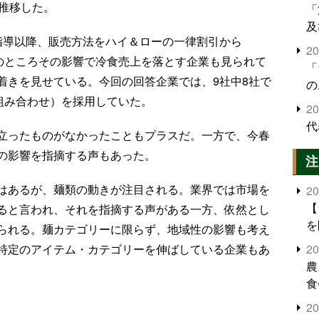
に推移した。
「
及
指導以降、販売方法をハイ＆ローの一律割引から
2
このところその影響で冷食売上を落とす企業も見られて
「
着きを見せている。今回の回答企業では、9社中8社で
の
組み合わせ）を採用していた。
2
代
立ったものがなかったこともプラスだ。一方で、今春
の影響を指摘する声もあった。
注
はあるが、麺類の動きが注目される。業界では市場を
2
【
ると言われ、それを指摘する声がある一方、依然とし
を
られる。麺カテゴリーに限らず、地域性の影響も考え
2
特定のアイテム・カテゴリーを伸ばしている企業もあ
農
食
界
。
2
米