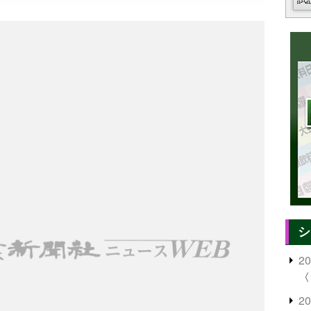
シ
2
〈
2