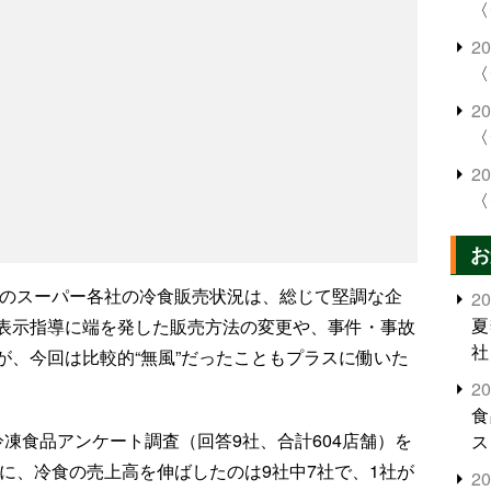
〈
2
〈
2
〈
2
〈
お
期のスーパー各社の冷食販売状況は、総じて堅調な企
2
夏
表示指導に端を発した販売方法の変更や、事件・事故
社
が、今回は比較的“無風”だったこともプラスに働いた
2
食
凍食品アンケート調査（回答9社、合計604店舗）を
ス
期に、冷食の売上高を伸ばしたのは9社中7社で、1社が
2