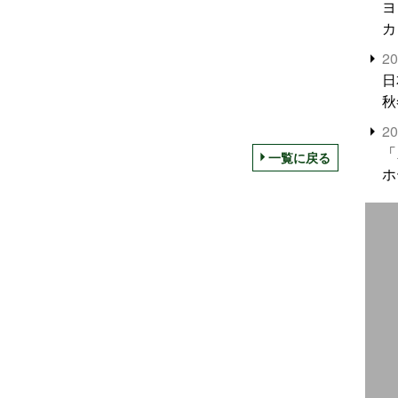
ヨ
カ
2
日
秋
2
「
一覧に戻る
ホ