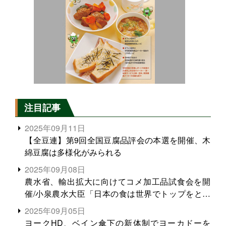
注目記事
2025年09月11日
【全豆連】第9回全国豆腐品評会の本選を開催、木
綿豆腐は多様化がみられる
2025年09月08日
農水省、輸出拡大に向けてコメ加工品試食会を開
催/小泉農水大臣「日本の食は世界でトップをとれ
る。米増産に向けて、米輸出需要の拡大を」
2025年09月05日
ヨークHD、ベイン傘下の新体制でヨーカドーを