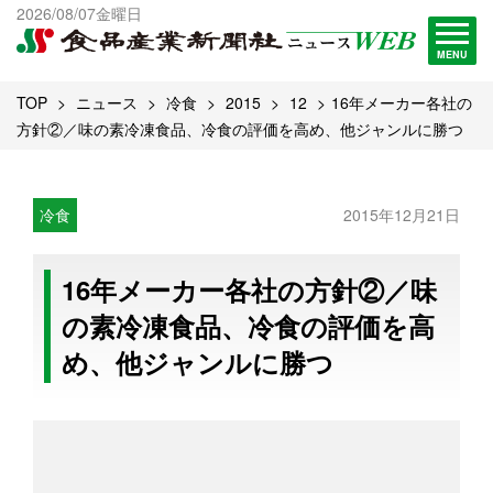
出版物一覧へ
2026/08/07金曜日
試読・購読申し込み
MENU
TOP
ニュース
冷食
2015
12
16年メーカー各社の
方針②／味の素冷凍食品、冷食の評価を高め、他ジャンルに勝つ
冷食
2015年12月21日
16年メーカー各社の方針②／味
の素冷凍食品、冷食の評価を高
め、他ジャンルに勝つ