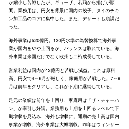
が縮小し苦戦したが、ギョーザ、若鶏から揚げが順
調。業務用は、円安を背景に国内の餃子、タイのチキ
ン加工品のコアに集中した。また、デザートも順調だ
った。
海外事業は520億円。120円水準の為替換算で海外事
業が国内をやや上回るが、バランスは取れている。海
外事業は米国だけでなく欧州も二桁成長している。
営業利益は国内が13億円と苦戦し減益。これは原料
高、円安で4～6月が厳しく、家庭用が苦戦した。7～9
月は前年をクリアし、これが下期に継続している。
足元の業績は前年を上回り、家庭用は「ザ・チャーハ
ン」が牽引し好調。業務用も上期を上回るレベルで下
期増収を見込み、海外も増収に。通期の売上高は国内
事業が増収、海外事業は大幅増収。昨年はウィンザー