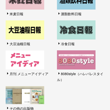
米麦日報
酒類飲料日報
大豆油糧日報
冷食日報
月刊 メニューアイディア
8080style（ハレバレスタイ
ル）
その他の出版物