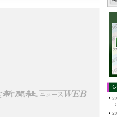
シ
2
〈
2