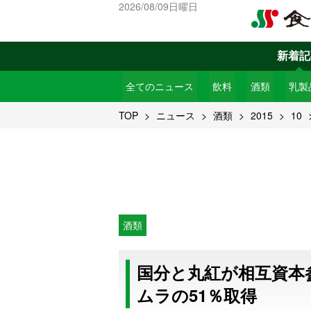
2026/08/09日曜日
新着記
全てのニュース
飲料
酒類
乳製
TOP
ニュース
酒類
2015
10
酒類
国分と丸紅が相互資本
ムラの51％取得