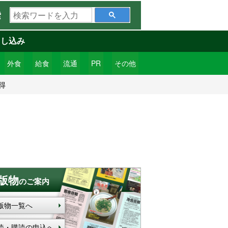
検
索
索
ワ
申し込み
ー
ド
外食
給食
流通
PR
その他
を
得
入
力
版物
のご案内
版物一覧へ
読・購読の申込へ