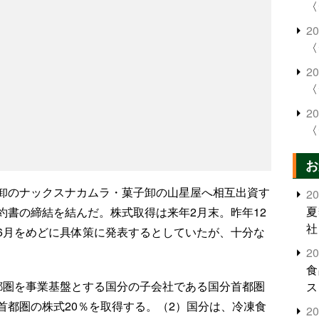
〈
2
〈
2
〈
2
〈
お
卸のナックスナカムラ・菓子卸の山星屋へ相互出資す
2
夏
約書の締結を結んだ。株式取得は来年2月末。昨年12
社
6月をめどに具体策に発表するとしていたが、十分な
2
食
都圏を事業基盤とする国分の子会社である国分首都圏
ス
首都圏の株式20％を取得する。（2）国分は、冷凍食
2