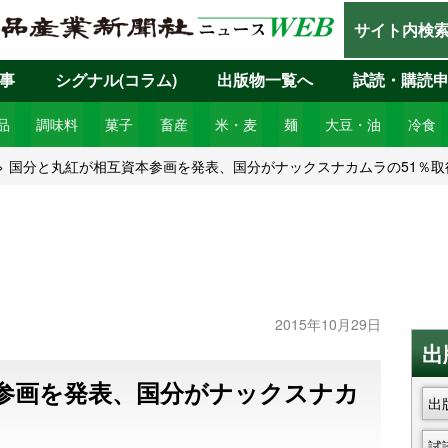
サイト内検
事
シグナル(コラム)
出版物一覧へ
試読・購読
品
調味料
菓子
畜産
米・麦
麺
大豆・油
冷食
国分と丸紅が相互資本参画を発表、国分がナックスナカムラの51％取
2015年10月29日
出
参画を発表、国分がナックスナカ
出
試