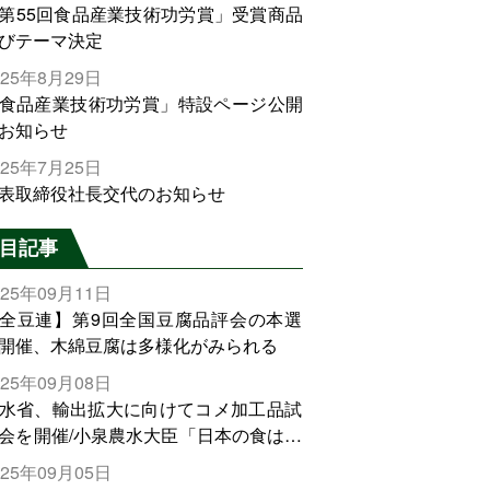
第55回食品産業技術功労賞」受賞商品
びテーマ決定
025年8月29日
食品産業技術功労賞」特設ページ公開
お知らせ
025年7月25日
表取締役社長交代のお知らせ
目記事
025年09月11日
全豆連】第9回全国豆腐品評会の本選
開催、木綿豆腐は多様化がみられる
025年09月08日
水省、輸出拡大に向けてコメ加工品試
会を開催/小泉農水大臣「日本の食は世
でトップをとれる。米増産に向けて、
025年09月05日
輸出需要の拡大を」