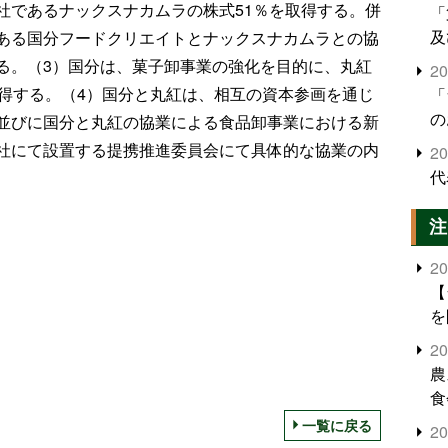
社であるナックスナカムラの株式51％を取得する。併
「
及
ある国分フードクリエイトとナックスナカムラとの協
る。（3）国分は、菓子卸事業の強化を目的に、丸紅
2
取得する。（4）国分と丸紅は、相互の資本参画を通じ
「
の
並びに国分と丸紅の協業による食品卸事業における新
社にて設置する提携推進委員会にて具体的な協業の内
2
代
注
2
【
を
2
農
食
界
一覧に戻る
2
米