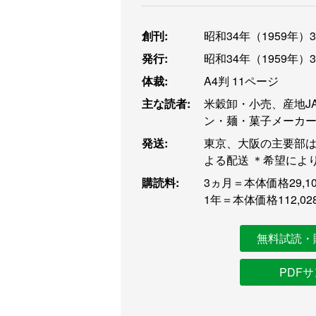
創刊:
昭和34年（1959年）
発行:
昭和34年（1959年）
体裁:
A4判 11ページ
主な読者:
米穀卸・小売、産地J
ン・麺・菓子メーカ
発送:
東京、大阪の主要部は
よる配送 ＊希望によ
購読料:
3ヵ月＝本体価格29,10
1年＝本体価格112,02
無料試読・
PDF