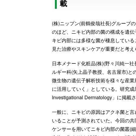
載
(株)ニップン(前鶴俊哉社長)グループ
のほど、ニキビ内部の菌の構成を遺伝
キビ内部には多様な菌が棲息している
見た治療やスキンケアが重要だと考え
日本メナード化粧品(株)(野々川純一
ルギー科(矢上晶子教授、名古屋市)と
微生物の遺伝子解析技術を様々な産業
に活用していく」としている。研究成果は、皮膚
Investigational Dermatology」に
一般に、ニキビの原因はアクネ菌と言
いることが予測されていた。今回の共
ケンサーを用いてニキビ内部の菌叢(