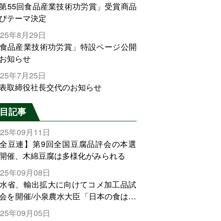
第55回食品産業技術功労賞」受賞商品
びテーマ決定
025年8月29日
食品産業技術功労賞」特設ページ公開
お知らせ
025年7月25日
表取締役社長交代のお知らせ
目記事
025年09月11日
全豆連】第9回全国豆腐品評会の本選
開催、木綿豆腐は多様化がみられる
025年09月08日
水省、輸出拡大に向けてコメ加工品試
会を開催/小泉農水大臣「日本の食は世
でトップをとれる。米増産に向けて、
025年09月05日
輸出需要の拡大を」