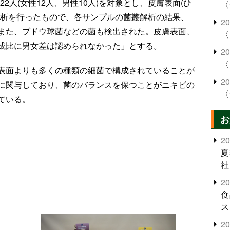
2人(女性12人、男性10人)を対象とし、皮膚表面(ひ
〈
解析を行ったもので、各サンプルの菌叢解析の結果、
2
また、ブドウ球菌などの菌も検出された。皮膚表面、
〈
成比に男女差は認められなかった」とする。
2
〈
表面よりも多くの種類の細菌で構成されていることが
2
に関与しており、菌のバランスを保つことがニキビの
〈
ている。
お
2
夏
社
2
食
ス
2