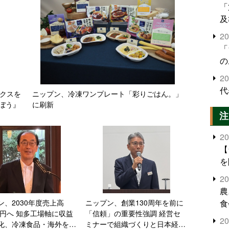
「
及
2
「
の
2
代
ックスを
ニップン、冷凍ワンプレート「彩りごはん。」
ぼう』
に刷新
注
2
【
を
2
農
ン、2030年度売上高
ニップン、創業130周年を前に
食
0億円へ 知多工場軸に収益
「信頼」の重要性強調 経営セ
界
2
化、冷凍食品・海外を拡
ミナーで組織づくりと日本経済
米