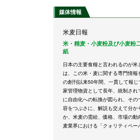
大
媒体情報
米麦日報
米・精麦・小麦粉及び小麦粉
紙
日本の主要食糧と言われるのが米
は、この米・麦に関する専門情報を昭
の創刊以来50年間、一貫して報
家管理物資として長年、統制され
に自由化への転換が図られ、その
容をつぶさに、解説も交えて分か
か、米麦の需給、価格、市場の動
麦業界における「クォリティペー