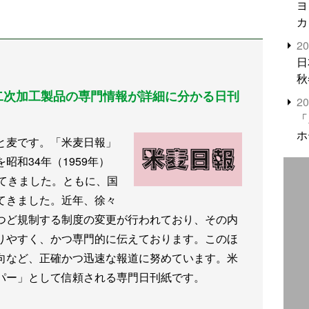
ヨ
を講演
カ
2
日
秋
二次加工製品の専門情報が詳細に分かる日刊
2
「
ホ
と麦です。「米麦日報」
和34年（1959年）
じてきました。ともに、国
てきました。近年、徐々
つど規制する制度の変更が行われており、その内
りやすく、かつ専門的に伝えております。このほ
向など、正確かつ迅速な報道に努めています。米
パー」として信頼される専門日刊紙です。