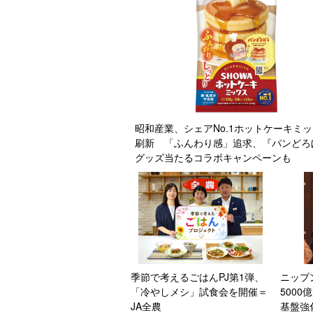
昭和産業、シェアNo.1ホットケーキミ
刷新 「ふんわり感」追求、『パンどろ
グッズ当たるコラボキャンペーンも
季節で考えるごはんPJ第1弾、
ニップ
「冷やしメシ」試食会を開催＝
500
JA全農
基盤強