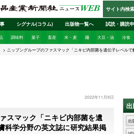
サイト内検
事
シグナル(コラム)
出版物一覧へ
試読・購読
品
調味料
菓子
畜産
米・麦
麺
大豆・油
冷食
1
ニップングループのファスマック「ニキビ内部菌を遺伝子レベルで
2022年11月8日
出
ァスマック「ニキビ内部菌を遺
出
膚科学分野の英文誌に研究結果掲
試