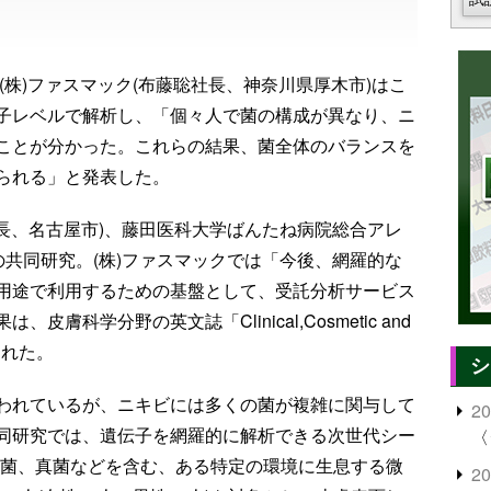
の(株)ファスマック(布藤聡社長、神奈川県厚木市)はこ
子レベルで解析し、「個々人で菌の構成が異なり、ニ
ことが分かった。これらの結果、菌全体のバランスを
られる」と発表した。
社長、名古屋市)、藤田医科大学ばんたね病院総合アレ
の共同研究。(株)ファスマックでは「今後、網羅的な
用途で利用するための基盤として、受託分析サービス
科学分野の英文誌「Clinical,Cosmetic and
掲載された。
シ
われているが、ニキビには多くの菌が複雑に関与して
2
同研究では、遺伝子を網羅的に解析できる次世代シー
〈
細菌、真菌などを含む、ある特定の環境に生息する微
2