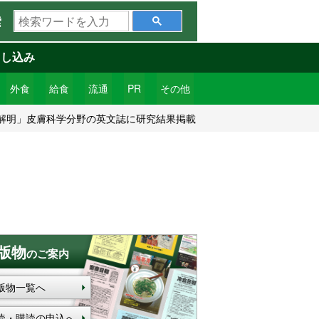
検
索
索
ワ
申し込み
ー
ド
外食
給食
流通
PR
その他
を
解明」皮膚科学分野の英文誌に研究結果掲載
入
力
版物
のご案内
版物一覧へ
読・購読の申込へ