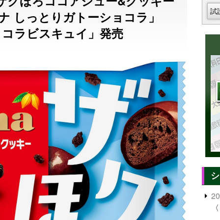
 ザクほろココアシュー&クッキー
試
ナ しっとりガトーショコラ」
ョコラビスキュイ」発売
シ
2
〈