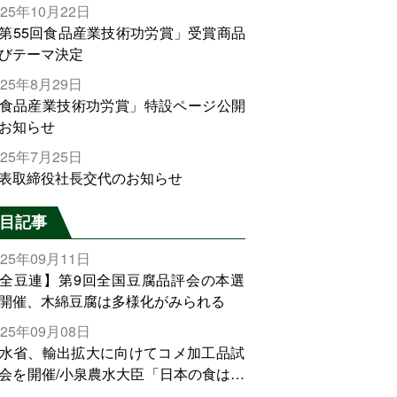
025年10月22日
第55回食品産業技術功労賞」受賞商品
びテーマ決定
025年8月29日
食品産業技術功労賞」特設ページ公開
お知らせ
025年7月25日
表取締役社長交代のお知らせ
目記事
025年09月11日
全豆連】第9回全国豆腐品評会の本選
開催、木綿豆腐は多様化がみられる
025年09月08日
水省、輸出拡大に向けてコメ加工品試
会を開催/小泉農水大臣「日本の食は世
でトップをとれる。米増産に向けて、