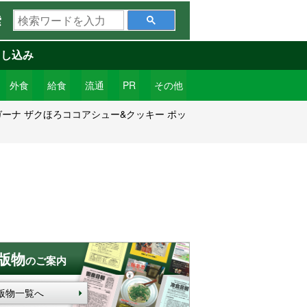
検
索
索
ワ
申し込み
ー
ド
外食
給食
流通
PR
その他
を
ーナ ザクほろココアシュー&クッキー ポッ
入
力
版物
のご案内
版物一覧へ