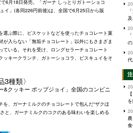
で6月18日発売。「ガーナ しっとりガトーショコ
2
イ」(各同226円前後)は、全国で6月25日から販
「
及
2
を選ぶ際に、ビスケットなどを使ったチョコレート菓
「
材が入らない「無垢チョコレート」以外にもさまざま
の
っている。それを受け、ロングセラーチョコレート
2
クッキークランチ、ガトーショコラ、ビスキュイをそ
代
注
品3種類〉
2
ー&クッキー ポップジョイ」全国のコンビニ
【
を
チを、ガーナミルクのチョコレートで包んだ“ザクほ
2
苦さと、ガーナミルクのコクのある味わいを楽しめる
農
食
界