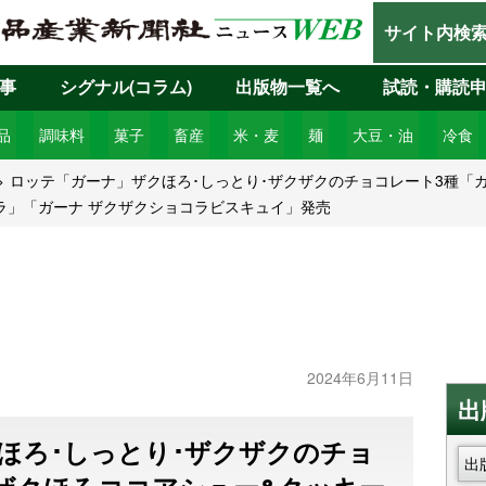
サイト内検
事
シグナル(コラム)
出版物一覧へ
試読・購読
品
調味料
菓子
畜産
米・麦
麺
大豆・油
冷食
ロッテ「ガーナ」ザクほろ･しっとり･ザクザクのチョコレート3種「ガ
ラ」「ガーナ ザクザクショコラビスキュイ」発売
2024年6月11日
出
ほろ･しっとり･ザクザクのチョ
出