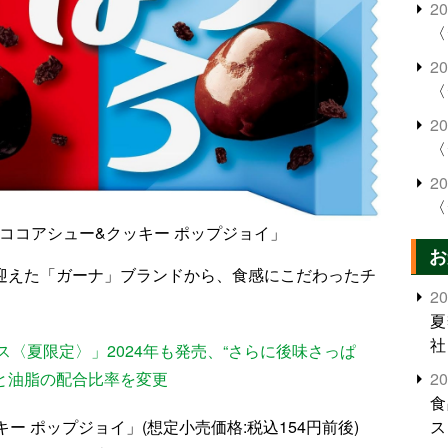
2
〈
2
〈
2
〈
2
〈
ココアシュー&クッキー ポップジョイ」
お
を迎えた「ガーナ」ブランドから、食感にこだわったチ
2
夏
社
〈夏限定〉」2024年も発売、“さらに後味さっぱ
と油脂の配合比率を変更
2
食
ー ポップジョイ」(想定小売価格:税込154円前後)
ス