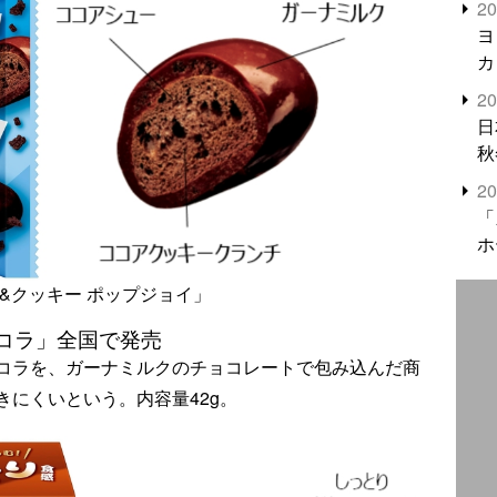
2
米
ヨ
カ
2
日
秋
2
「
ホ
&クッキー ポップジョイ」
コラ」全国で発売
コラを、ガーナミルクのチョコレートで包み込んだ商
にくいという。内容量42g。