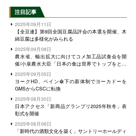
注目記事
2025年09月11日
【全豆連】第9回全国豆腐品評会の本選を開催、木
綿豆腐は多様化がみられる
2025年09月08日
農水省、輸出拡大に向けてコメ加工品試食会を開
催/小泉農水大臣「日本の食は世界でトップをとれ
る。米増産に向けて、米輸出需要の拡大を」
2025年09月05日
ヨークHD、ベイン傘下の新体制でヨーカドーを
GMSからCSCに転換
2025年08月30日
日本アクセス「新商品グランプリ2025年秋冬」表
彰式を開催
2025年08月06日
「新時代の酒類文化を築く」サントリーホールディ