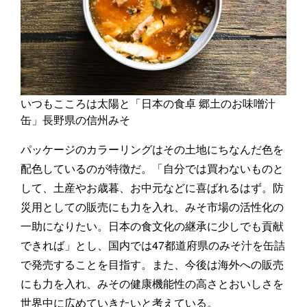
いつもこころは太陽と「日本の食卓 郷土のお味噌汁
缶」長野県の信州みそ
パッケージのカラーリングはその土地にちなんだ色を
配色しているのが特徴だ。「自分では買わないものと
して、土産やお歳暮、お中元などに喜ばれるはず。防
災用としての販売にも力を入れ、みそ市場の活性化の
一助になりたい。日本の食文化の継承に少しでも貢献
できれば」とし、国内では47都道府県のみそ汁を缶詰
で発売することを目指す。また、今後は海外への販売
にも力を入れ、みその健康機能性の高さとおいしさを
世界中に広めていきたいと考えている。