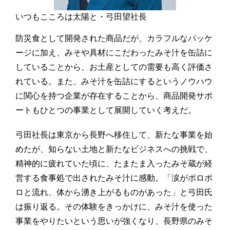
いつもこころは太陽と・弓田望社長
防災食として開発された商品だが、カラフルなパッケ
ージに加え、みそや具材にこだわったみそ汁を缶詰に
していることから、お土産としての需要も高く評価さ
れている。また、みそ汁を缶詰にするというノウハウ
に関心を持つ企業が存在することから、商品開発サポ
ートもひとつの事業として展開していく考えだ。
弓田社長は東京から長野へ移住して、新たな事業を始
めたが、知らない土地と新たなビジネスへの挑戦で、
精神的に疲れていた頃に、たまたま入ったみそ蔵が経
営する食事処で出されたみそ汁に感動。「涙がポロポ
ロと流れ、体から湧き上がるものがあった」と弓田氏
は振り返る。その体験をきっかけに、みそ汁を使った
事業をやりたいという思いが強くなり、長野県のみそ