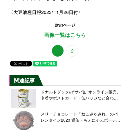
〈大豆油糧日報2023年1月26日付〉
次のページ
画像一覧はこちら
1
2
関連記事
ドナルドダックの“サバ缶”オンライン販売、
巾着やポストカード・缶バッジなど合わせ
た「うっかりフィッシャーマンのスペシャ
ルセット」も/ディズニー・ハーベスト・マ
メリーチョコレート「ねこみゃみれ」のバ
ーケット
レンタイン2023 猫缶・もふにゃふポーチ・
もふぷにポーチ・にゃんだふるBOXなど販