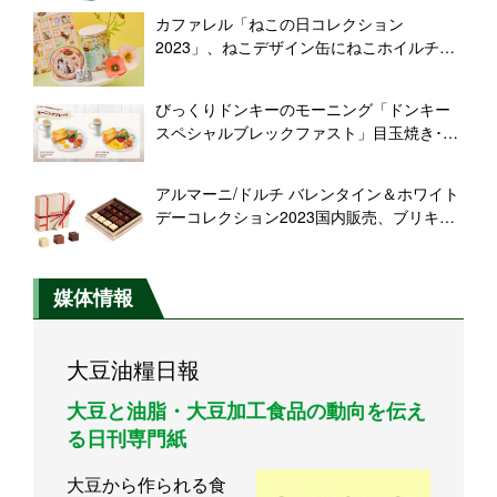
売展開
カファレル「ねこの日コレクション
2023」、ねこデザイン缶にねこホイルチョ
コレートなど“ねこ満載”
びっくりドンキーのモーニング「ドンキー
スペシャルブレックファスト」目玉焼き･ス
クランブルエッグ発売、トースト･サラダ･
マッシュポテト･ベーコン･ソーセージに
アルマーニ/ドルチ バレンタイン＆ホワイト
「みそ汁」または「ドリンク」付き
デーコレクション2023国内販売、ブリキ缶
のボックス4種類、限定チョコレートプラリ
ネ入り
媒体情報
大豆油糧日報
大豆と油脂・大豆加工食品の動向を伝え
る日刊専門紙
大豆から作られる食