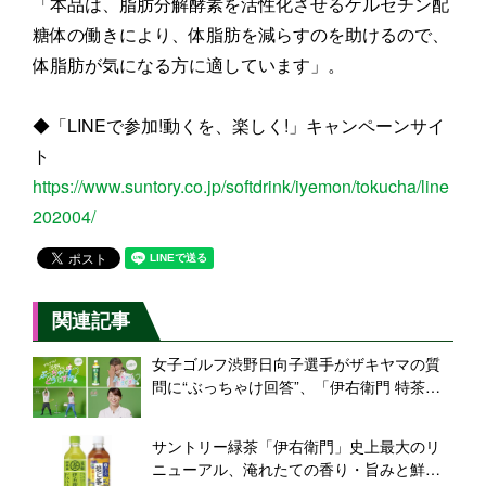
「本品は、脂肪分解酵素を活性化させるケルセチン配
糖体の働きにより、体脂肪を減らすのを助けるので、
体脂肪が気になる方に適しています」。
◆「LINEで参加!動くを、楽しく!」キャンペーンサイ
ト
https://www.suntory.co.jp/softdrink/iyemon/tokucha/line
202004/
関連記事
女子ゴルフ渋野日向子選手がザキヤマの質
問に“ぶっちゃけ回答”、「伊右衛門 特茶」
WEB動画
サントリー緑茶「伊右衛門」史上最大のリ
ニューアル、淹れたての香り・旨みと鮮や