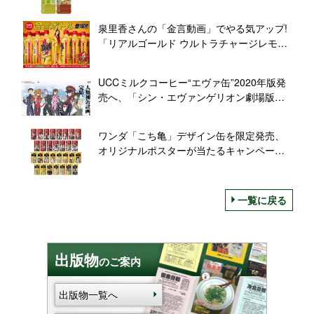
かな緑色を実現
泉里香さんの「金言動画」でやる気アップ!
「リアルゴールド ウルトラチャージレモ
ン」金言ボトル発売
UCCミルクコーヒー“エヴァ缶”2020年版発
売へ、「シン・エヴァンゲリオン劇場版」
公開記念
ワンダ「こち亀」デザイン缶を限定発売、
オリジナルポスターが当たるキャンペーン
も/アサヒ飲料
一覧に戻る
出版物
のご案内
出版物一覧へ