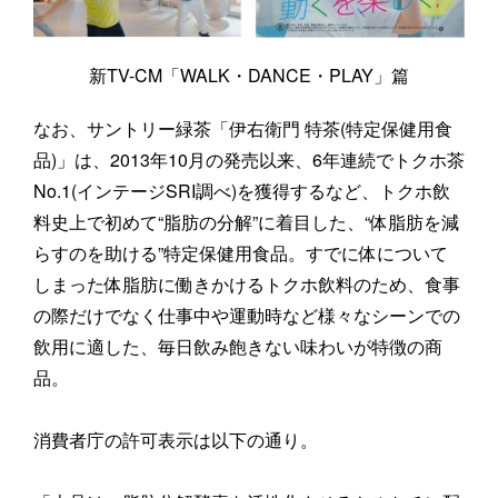
新TV-CM「WALK・DANCE・PLAY」篇
なお、サントリー緑茶「伊右衛門 特茶(特定保健用食
品)」は、2013年10月の発売以来、6年連続でトクホ茶
No.1(インテージSRI調べ)を獲得するなど、トクホ飲
料史上で初めて“脂肪の分解”に着目した、“体脂肪を減
らすのを助ける”特定保健用食品。すでに体について
しまった体脂肪に働きかけるトクホ飲料のため、食事
の際だけでなく仕事中や運動時など様々なシーンでの
飲用に適した、毎日飲み飽きない味わいが特徴の商
品。
消費者庁の許可表示は以下の通り。