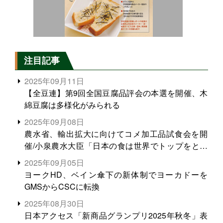
注目記事
2025年09月11日
【全豆連】第9回全国豆腐品評会の本選を開催、木
綿豆腐は多様化がみられる
2025年09月08日
農水省、輸出拡大に向けてコメ加工品試食会を開
催/小泉農水大臣「日本の食は世界でトップをとれ
る。米増産に向けて、米輸出需要の拡大を」
2025年09月05日
ヨークHD、ベイン傘下の新体制でヨーカドーを
GMSからCSCに転換
2025年08月30日
日本アクセス「新商品グランプリ2025年秋冬」表