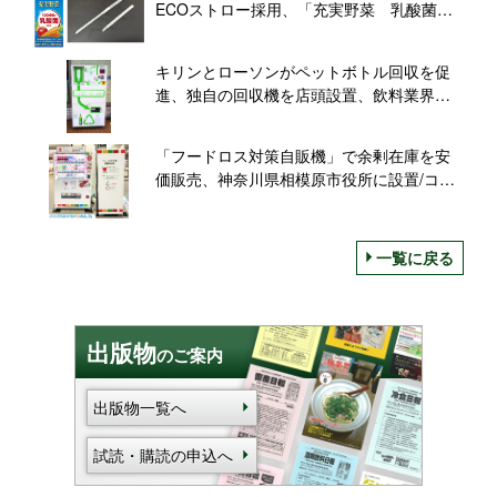
ECOストロー採用、「充実野菜 乳酸菌ミ
ックス」に
キリンとローソンがペットボトル回収を促
進、独自の回収機を店頭設置、飲料業界は
プラスチック循環を加速
「フードロス対策自販機」で余剰在庫を安
価販売、神奈川県相模原市役所に設置/コ
カ・コーラボトラーズジャパン
一覧に戻る
出版物
のご案内
出版物一覧へ
試読・購読の申込へ