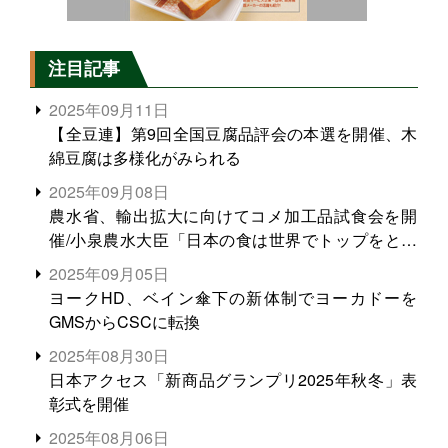
注目記事
2025年09月11日
【全豆連】第9回全国豆腐品評会の本選を開催、木
綿豆腐は多様化がみられる
2025年09月08日
農水省、輸出拡大に向けてコメ加工品試食会を開
催/小泉農水大臣「日本の食は世界でトップをとれ
る。米増産に向けて、米輸出需要の拡大を」
2025年09月05日
ヨークHD、ベイン傘下の新体制でヨーカドーを
GMSからCSCに転換
2025年08月30日
日本アクセス「新商品グランプリ2025年秋冬」表
彰式を開催
2025年08月06日