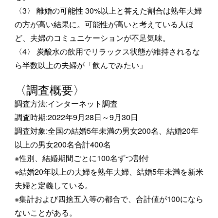
〈3〉 離婚の可能性 30%以上と答えた割合は熟年夫婦
の方が高い結果に。可能性が高いと考えている人ほ
ど、夫婦のコミュニケーションが不足気味。
〈4〉 炭酸水の飲用でリラックス状態が維持されるな
ら半数以上の夫婦が「飲んでみたい」
〈調査概要〉
調査方法:インターネット調査
調査時期:2022年9月28日～9月30日
調査対象:全国の結婚5年未満の男女200名、結婚20年
以上の男女200名合計400名
※性別、結婚期間ごとに100名ずつ割付
※結婚20年以上の夫婦を熟年夫婦、結婚5年未満を新米
夫婦と定義している。
※集計および四捨五入等の都合で、合計値が100になら
ないことがある。