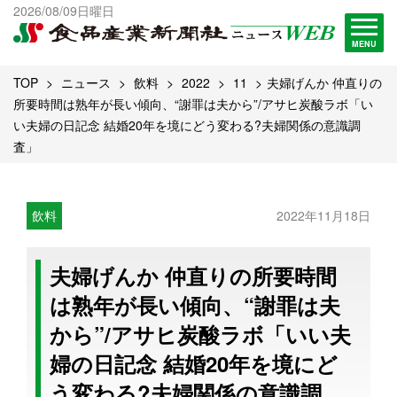
出版物一覧へ
2026/08/09日曜日
試読・購読申し込み
MENU
TOP
ニュース
飲料
2022
11
夫婦げんか 仲直りの
所要時間は熟年が長い傾向、“謝罪は夫から”/アサヒ炭酸ラボ「い
い夫婦の日記念 結婚20年を境にどう変わる?夫婦関係の意識調
査」
飲料
2022年11月18日
夫婦げんか 仲直りの所要時間
は熟年が長い傾向、“謝罪は夫
から”/アサヒ炭酸ラボ「いい夫
婦の日記念 結婚20年を境にど
う変わる?夫婦関係の意識調