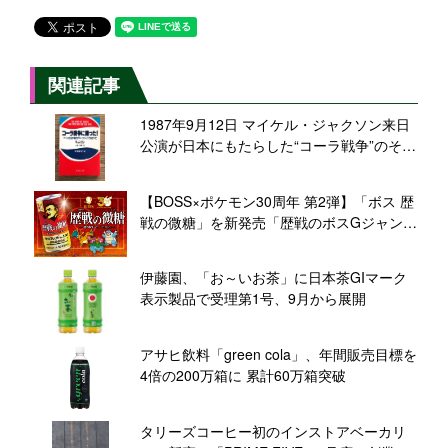
関連記事
1987年9月12日 マイケル・ジャクソン来日
公演が日本にもたらした“コーラ戦争”のその
後【食品産業あの日あの時】
【BOSS×ポケモン30周年 第2弾】「ボス 歴
戦の微糖」を新発売「歴戦のボスGジャン」
などが当たるキャンペーンも
伊藤園、「お～いお茶」に日本茶GIマーク
表示製品で受理第1号、9月から展開
アサヒ飲料「green cola」、年間販売目標を
4倍の200万箱に 累計60万箱突破
タリーズコーヒー初のインストアベーカリ