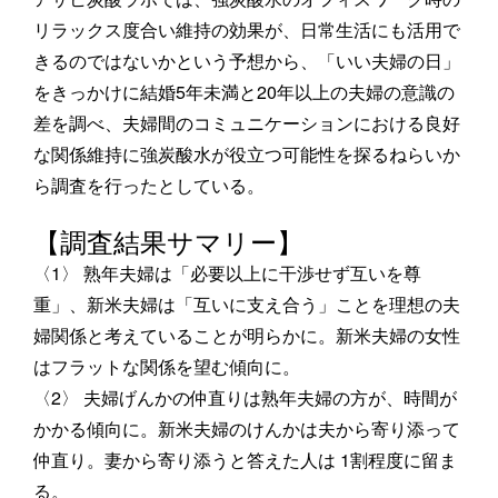
リラックス度合い維持の効果が、日常生活にも活用で
きるのではないかという予想から、「いい夫婦の日」
をきっかけに結婚5年未満と20年以上の夫婦の意識の
差を調べ、夫婦間のコミュニケーションにおける良好
な関係維持に強炭酸水が役立つ可能性を探るねらいか
ら調査を行ったとしている。
【調査結果サマリー】
〈1〉 熟年夫婦は「必要以上に干渉せず互いを尊
重」、新米夫婦は「互いに支え合う」ことを理想の夫
婦関係と考えていることが明らかに。新米夫婦の女性
はフラットな関係を望む傾向に。
〈2〉 夫婦げんかの仲直りは熟年夫婦の方が、時間が
かかる傾向に。新米夫婦のけんかは夫から寄り添って
仲直り。妻から寄り添うと答えた人は 1割程度に留ま
る。