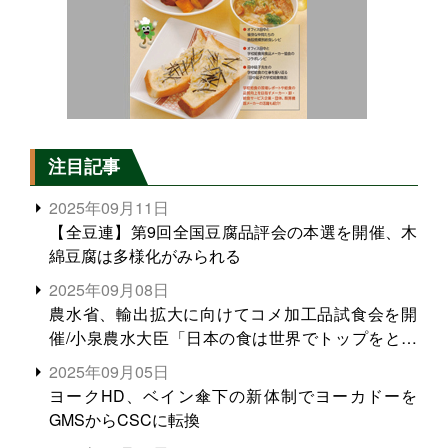
注目記事
2025年09月11日
【全豆連】第9回全国豆腐品評会の本選を開催、木
綿豆腐は多様化がみられる
2025年09月08日
農水省、輸出拡大に向けてコメ加工品試食会を開
催/小泉農水大臣「日本の食は世界でトップをとれ
る。米増産に向けて、米輸出需要の拡大を」
2025年09月05日
ヨークHD、ベイン傘下の新体制でヨーカドーを
GMSからCSCに転換