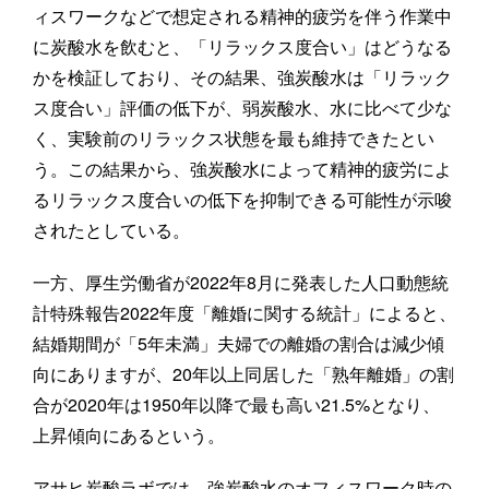
ィスワークなどで想定される精神的疲労を伴う作業中
に炭酸水を飲むと、「リラックス度合い」はどうなる
かを検証しており、その結果、強炭酸水は「リラック
ス度合い」評価の低下が、弱炭酸水、水に比べて少な
く、実験前のリラックス状態を最も維持できたとい
う。この結果から、強炭酸水によって精神的疲労によ
るリラックス度合いの低下を抑制できる可能性が示唆
されたとしている。
一方、厚生労働省が2022年8月に発表した人口動態統
計特殊報告2022年度「離婚に関する統計」によると、
結婚期間が「5年未満」夫婦での離婚の割合は減少傾
向にありますが、20年以上同居した「熟年離婚」の割
合が2020年は1950年以降で最も高い21.5%となり、
上昇傾向にあるという。
アサヒ炭酸ラボでは、強炭酸水のオフィスワーク時の