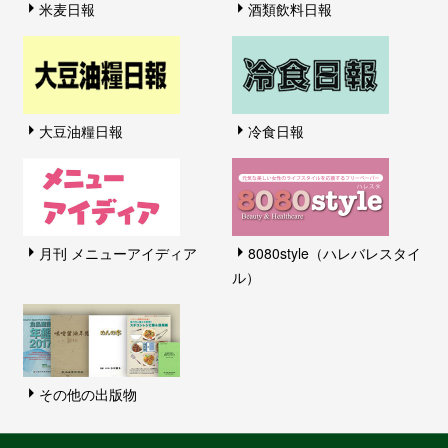
米麦日報
酒類飲料日報
大豆油糧日報
冷食日報
月刊 メニューアイディア
8080style（ハレバレスタイ
ル）
その他の出版物