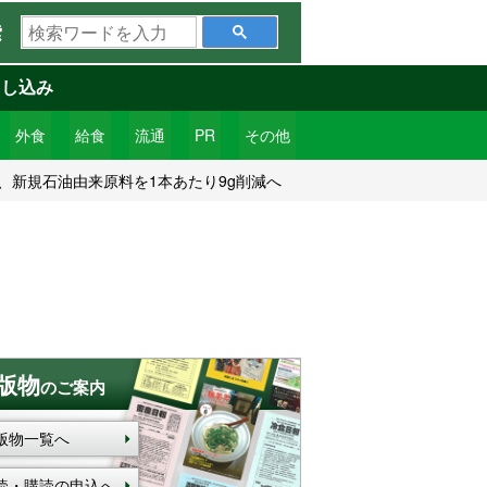
検
索
索
ワ
申し込み
ー
ド
外食
給食
流通
PR
その他
を
、新規石油由来原料を1本あたり9g削減へ
入
力
版物
のご案内
版物一覧へ
読・購読の申込へ