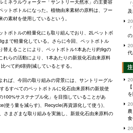
ルミネラルウォーター「サントリー天然水」の主要容
「
のペットボトルになった。植物由来素材の原料は、フー
及
来の素材を使用しているという。
2
「
ットボトルの軽量化にも取り組んでおり、2Lペットボ
の
29.8gまで軽量化している。さらに今回、ペットボトル
2
り替えることにより、ペットボトル1本あたり約9gの
代
これらの活動により、1本あたりの新規化石由来原料
年と比べて約6割削減しているとする。
注
2
よれば、今回の取り組みの背景には、サントリーグル
【
用するすべてのペットボトルに化石由来原料の新規使
を
の100%サステナブル化」を目指していることがあ
2
e(使う量を減らす)、Recycle(再資源化して使う)、
農
マに、さまざまな取り組みを実施し、新規化石由来原料の
食
界
2
米