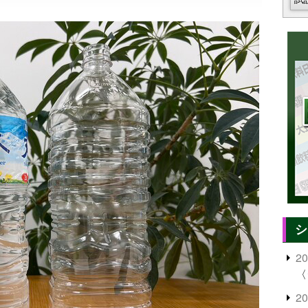
シ
2
〈
2