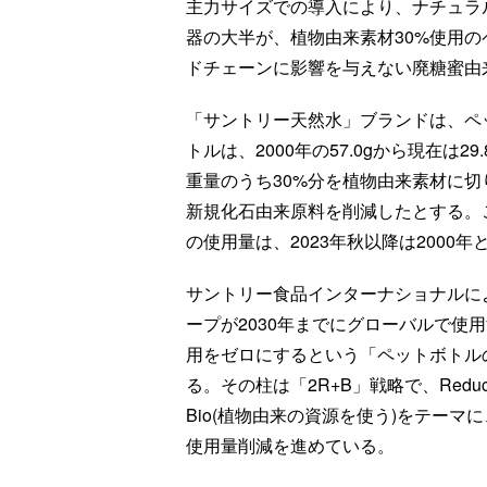
主力サイズでの導入により、ナチュラ
器の大半が、植物由来素材30%使用
ドチェーンに影響を与えない廃糖蜜由
「サントリー天然水」ブランドは、ペ
トルは、2000年の57.0gから現在は
重量のうち30%分を植物由来素材に切
新規化石由来原料を削減したとする。
の使用量は、2023年秋以降は2000
サントリー食品インターナショナルに
ープが2030年までにグローバルで使
用をゼロにするという「ペットボトル
る。その柱は「2R+B」戦略で、Reduc
Bio(植物由来の資源を使う)をテー
使用量削減を進めている。