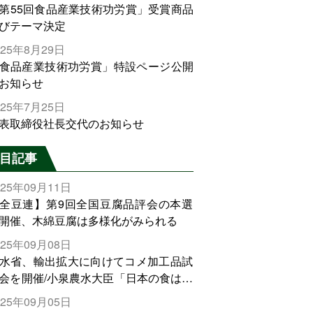
第55回食品産業技術功労賞」受賞商品
びテーマ決定
025年8月29日
食品産業技術功労賞」特設ページ公開
お知らせ
025年7月25日
表取締役社長交代のお知らせ
目記事
025年09月11日
全豆連】第9回全国豆腐品評会の本選
開催、木綿豆腐は多様化がみられる
025年09月08日
水省、輸出拡大に向けてコメ加工品試
会を開催/小泉農水大臣「日本の食は世
でトップをとれる。米増産に向けて、
025年09月05日
輸出需要の拡大を」