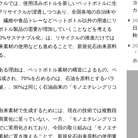
ヨ
クルでは、使用済みボトルを新しいペットボトルに生
カ
水平リサイクルが浸透しつつあり、全国各地の自治体や
2
、繊維や食品トレーなどペットボトル以外の用途にリ
日
ボトル製品の需要が増加していくことなどを考える
秋
00%サステナブル化」は、リサイクルの推進だけでは
2
来素材の使用なども進めることで、新規化石由来原料
「
る。
ホ
である理由は、ペットボトル素材の構造によるもの。ペ
構成され、70%を占めるのは、石油を原料とするパラ
酸」、30%は同じく石油由来の「モノエチレングリコ
由来素材で生成するためには、現在の技術では複数段
商業化に至っていない。一方、「モノエチレングリコ
でに実用化されており、今回の取り組みは「モノエチ
素材に置き換えることで、新規化石由来原料の使用量