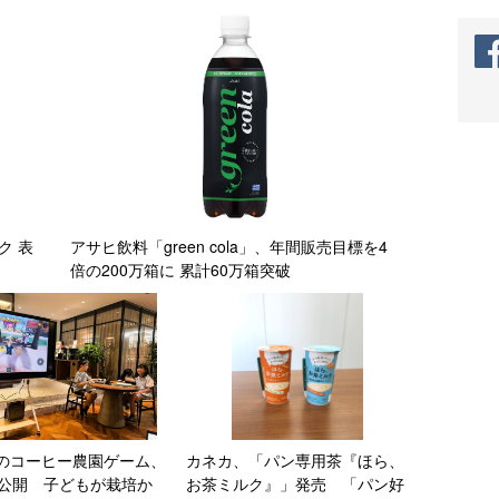
ク 表
アサヒ飲料「green cola」、年間販売目標を4
倍の200万箱に 累計60万箱突破
のコーヒー農園ゲーム、
カネカ、「パン専用茶『ほら、
が公開 子どもが栽培か
お茶ミルク』」発売 「パン好