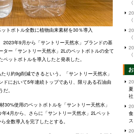
〈
2
〈
ペットボトル全数に植物由来素材を30％導入
2
〈
2023年9月から「サントリー天然水」ブランドの基
2
ーター「サントリー天然水」2Lのペットボトルの全て
〈
したペットボトルを導入したと発表した。
お
あたり約9g削減できるという。「サントリー天然水」
2
ンドにおいて5年連続トップであり、限りある石油由
夏
うだ。
社
素材30%使用のペットボトルを「サントリー天然水」
2
。今年4月から、さらに「サントリー天然水」2Lペット
食
ス
から全数導入を完了したとする。
2