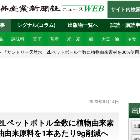
サイト内検
事
シグナル(コラム)
出版物一覧へ
試読・購読
品
調味料
菓子
畜産
米・麦
麺
大豆・油
冷食
「サントリー天然水」2Lペットボトル全数に植物由来素材を30%使用
2023年9月14日
出
2Lペットボトル全数に植物由来素
出
油由来原料を1本あたり9g削減へ
試