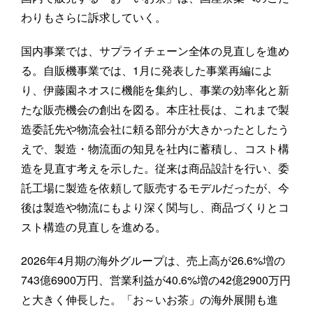
わりもさらに訴求していく。
国内事業では、サプライチェーン全体の見直しを進め
る。自販機事業では、1月に発表した事業再編によ
り、伊藤園ネオスに機能を集約し、事業の効率化と新
たな販売機会の創出を図る。本庄社長は、これまで製
造委託先や物流会社に頼る部分が大きかったとしたう
えで、製造・物流面の知見を社内に蓄積し、コスト構
造を見直す考えを示した。従来は商品設計を行い、委
託工場に製造を依頼して販売するモデルだったが、今
後は製造や物流にもより深く関与し、商品づくりとコ
スト構造の見直しを進める。
2026年4月期の海外グループは、売上高が26.6%増の
743億6900万円、営業利益が40.6%増の42億2900万円
と大きく伸長した。「お～いお茶」の海外展開も進