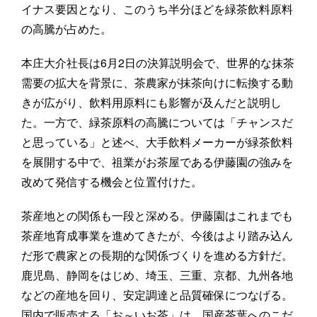
イナス要因となり、このうち半分ほどを緑茶飲料原料
の高騰が占めた。
本庄大介社長は6月2日の決算説明会で、世界的な抹茶
需要の拡大を背景に、茶農家が抹茶向けに転換する動
きが広がり、飲料用原料にも影響が及んだと説明し
た。一方で、緑茶原料の高騰については「チャンスだ
と思っている」と述べ、大手飲料メーカーが緑茶飲料
を展開する中で、祖業がお茶屋である伊藤園の強みを
改めて発信する機会と位置付けた。
茶産地との関係も一段と深める。伊藤園はこれまでも
茶産地育成事業を進めてきたが、今後はより踏み込ん
だ形で農家との長期的な関係づくりを進める方針だ。
鹿児島、静岡をはじめ、埼玉、三重、京都、九州各地
などの産地を回り、安定調達と品質確保につなげる。
国内で販売する「お～いお茶」は、国産茶葉へのこだ