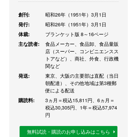
創刊:
昭和26年（1951年）3月1日
発行:
昭和26年（1951年）3月1日
体裁:
ブランケット版 8～16ページ
主な読者:
食品メーカー、食品卸、食品量販
店（スーパー、コンビニエンスス
トアなど）、商社、外食、行政機
関など
発送:
東京、大阪の主要部は直配（当日
朝配達）、その他地域は第3種郵
便による配送
購読料:
3ヵ月＝税込15,811円、6ヵ月＝
税込30,305円、1年＝税込57,974
円
無料試読・購読のお申し込みはこちら