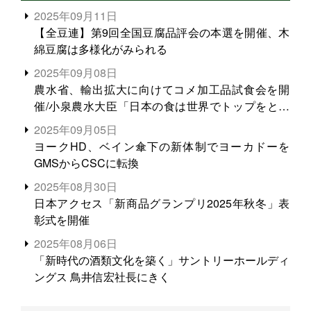
2025年09月11日
【全豆連】第9回全国豆腐品評会の本選を開催、木
綿豆腐は多様化がみられる
2025年09月08日
農水省、輸出拡大に向けてコメ加工品試食会を開
催/小泉農水大臣「日本の食は世界でトップをとれ
る。米増産に向けて、米輸出需要の拡大を」
2025年09月05日
ヨークHD、ベイン傘下の新体制でヨーカドーを
GMSからCSCに転換
2025年08月30日
日本アクセス「新商品グランプリ2025年秋冬」表
彰式を開催
2025年08月06日
「新時代の酒類文化を築く」サントリーホールディ
ングス 鳥井信宏社長にきく