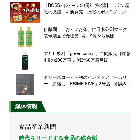
【BOSS×ポケモン30周年 第2弾】「ボス 歴
戦の微糖」を新発売「歴戦のボスGジャン」
などが当たるキャンペーンも
伊藤園、「お～いお茶」に日本茶GIマーク
表示製品で受理第1号、9月から展開
アサヒ飲料「green cola」、年間販売目標を
4倍の200万箱に 累計60万箱突破
タリーズコーヒー初のインストアベーカリ
ー、新宿に「PRIME FIVE」3号店 創業30
周年の旗艦店にむけ新たな挑戦
媒体情報
食品産業新聞
時代をリードする食品の総合紙