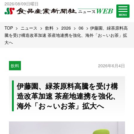
出版物一覧へ
2026/08/09日曜日
試読・購読申し込み
MENU
TOP
ニュース
飲料
2026
06
伊藤園、緑茶原料高
騰を受け構造改革加速 茶産地連携を強化、海外「お～いお茶」拡
大へ
飲料
2026年6月4日
伊藤園、緑茶原料高騰を受け構
造改革加速 茶産地連携を強化、
海外「お～いお茶」拡大へ