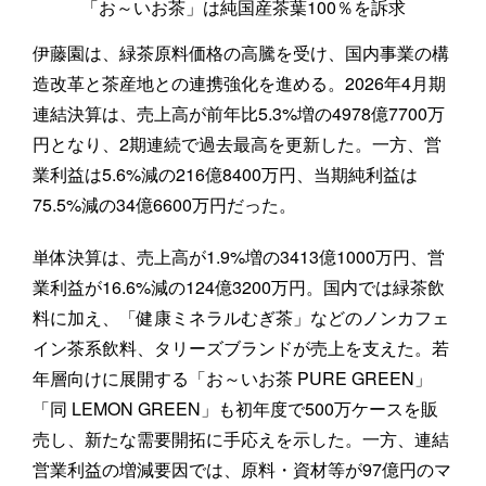
「お～いお茶」は純国産茶葉100％を訴求
伊藤園は、緑茶原料価格の高騰を受け、国内事業の構
造改革と茶産地との連携強化を進める。2026年4月期
連結決算は、売上高が前年比5.3%増の4978億7700万
円となり、2期連続で過去最高を更新した。一方、営
業利益は5.6%減の216億8400万円、当期純利益は
75.5%減の34億6600万円だった。
単体決算は、売上高が1.9%増の3413億1000万円、営
業利益が16.6%減の124億3200万円。国内では緑茶飲
料に加え、「健康ミネラルむぎ茶」などのノンカフェ
イン茶系飲料、タリーズブランドが売上を支えた。若
年層向けに展開する「お～いお茶 PURE GREEN」
「同 LEMON GREEN」も初年度で500万ケースを販
売し、新たな需要開拓に手応えを示した。一方、連結
営業利益の増減要因では、原料・資材等が97億円のマ