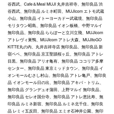
谷西武、Cafe＆Meal MUJI 丸井吉祥寺、無印良品 渋
谷西武、無印良品 ルミネ町田、MUJIcom エトモ武蔵
小山、無印良品 イトーヨーカドー武蔵境、無印良品
モリタウン昭島、無印良品 イオン板橋、中野マルイ
無印良品、無印良品 ららぽーと立川立飛、MUJIcom
アトレヴィ巣鴨、MUJIcom アトレ大森、MUJItoGO
KITTE丸の内、丸井吉祥寺店 無印良品、無印良品 新
宿ペペ、無印良品 京王聖蹟桜ヶ丘、無印良品 アトレ
目黒、無印良品 アリオ亀有、無印良品 ココリア多摩
センター、無印良品 東京ミッドタウン、無印良品 イ
オンモールむさし村山、無印良品 アトレ亀戸、無印良
品 イオンモール日の出、無印良品 アキバ・トリム、
無印良品 グランデュオ蒲田、上野マルイ 無印良品、
無印良品 セレオ国分寺、無印良品 アトレ恵比寿、無
印良品 ルミネ新宿、無印良品 ルミネ北千住、無印良
品 レミィ五反田、無印良品 エミオ石神井公園、無印