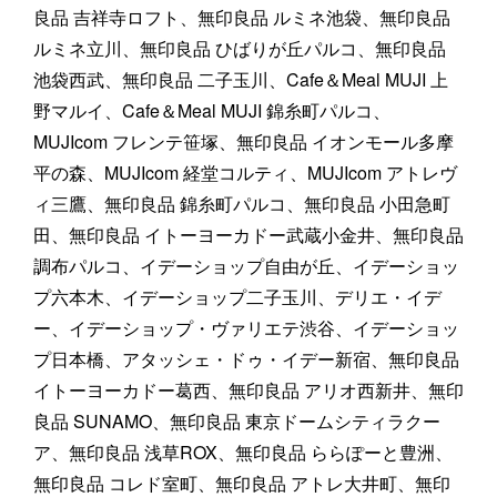
良品 吉祥寺ロフト、無印良品 ルミネ池袋、無印良品
ルミネ立川、無印良品 ひばりが丘パルコ、無印良品
池袋西武、無印良品 二子玉川、Cafe＆Meal MUJI 上
野マルイ、Cafe＆Meal MUJI 錦糸町パルコ、
MUJIcom フレンテ笹塚、無印良品 イオンモール多摩
平の森、MUJIcom 経堂コルティ、MUJIcom アトレヴ
ィ三鷹、無印良品 錦糸町パルコ、無印良品 小田急町
田、無印良品 イトーヨーカドー武蔵小金井、無印良品
調布パルコ、イデーショップ自由が丘、イデーショッ
プ六本木、イデーショップ二子玉川、デリエ・イデ
ー、イデーショップ・ヴァリエテ渋谷、イデーショッ
プ日本橋、アタッシェ・ドゥ・イデー新宿、無印良品
イトーヨーカドー葛西、無印良品 アリオ西新井、無印
良品 SUNAMO、無印良品 東京ドームシティラクー
ア、無印良品 浅草ROX、無印良品 ららぽーと豊洲、
無印良品 コレド室町、無印良品 アトレ大井町、無印