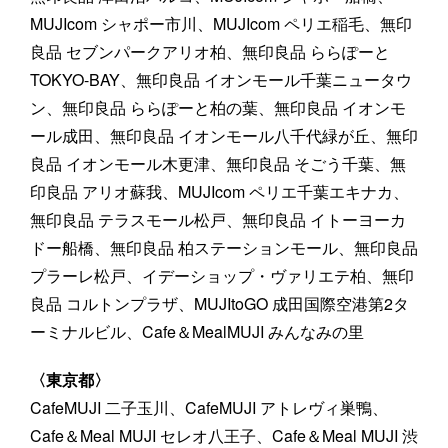
MUJIcom シャポー市川、MUJIcom ペリエ稲毛、無印
良品 セブンパークアリオ柏、無印良品 ららぽーと
TOKYO-BAY、無印良品 イオンモール千葉ニュータウ
ン、無印良品 ららぽーと柏の葉、無印良品 イオンモ
ール成田、無印良品 イオンモール八千代緑が丘、無印
良品 イオンモール木更津、無印良品 そごう千葉、無
印良品 アリオ蘇我、MUJIcom ペリエ千葉エキナカ、
無印良品 テラスモール松戸、無印良品 イトーヨーカ
ドー船橋、無印良品 柏ステーションモール、無印良品
プラーレ松戸、イデーショップ・ヴァリエテ柏、無印
良品 コルトンプラザ、MUJItoGO 成田国際空港第2タ
ーミナルビル、Cafe＆MealMUJI みんなみの里
〈東京都〉
CafeMUJI 二子玉川、CafeMUJI アトレヴィ巣鴨、
Cafe＆Meal MUJI セレオ八王子、Cafe＆Meal MUJI 渋