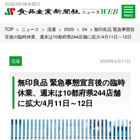
出版物一覧へ
2026/08/06木曜日
試読・購読申し込み
MENU
TOP
ニュース
流通
2020
04
無印良品 緊急事態宣
言後の臨時休業、週末は10都府県244店舗に拡大/4月11日～12日
流通
2020年4月11日
無印良品 緊急事態宣言後の臨時
休業、週末は10都府県244店舗
に拡大/4月11日～12日