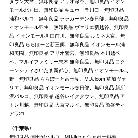
タウン大宮、無印良品 アリオ深谷、無印良品 イオン
モール北戸田、無印良品 キュポ・ラ川口、無印良品
浦和パルコ、無印良品 ララガーデン春日部、無印良品
イオンモール羽生、無印良品 ヴァリエ新越谷、無印良
品 イオンモール川口前川、無印良品 ルミネ大宮、無
印良品 ららぽーと新三郷、無印良品 イオンモール浦
和美園、無印良品 アリオ鷲宮、無印良品 本川越ペ
ペ、マルイファミリー志木 無印良品、無印良品 コク
ーンシティさいたま新都心、無印良品 イオンモール与
野、無印良品 ららぽーと富士見、MUJIcom 草加ヴァ
リエ、無印良品 イオンモール春日部、無印良品 新所
沢パルコ、無印良品 越谷レイクタウン、無印良品 ア
トレ川越、無印良品 大宮マルイ、無印良品 熊谷ティ
アラ21
〈千葉県〉
無印良品 津田沼パルコ、MUJIcom シャポー船橋、