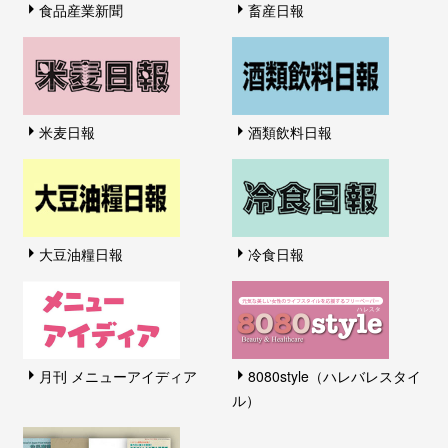
食品産業新聞
畜産日報
米麦日報
酒類飲料日報
大豆油糧日報
冷食日報
月刊 メニューアイディア
8080style（ハレバレスタイ
ル）