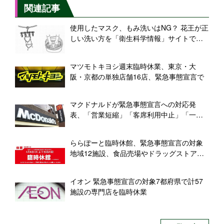
関連記事
使用したマスク、もみ洗いはNG？ 花王が正
しい洗い方を「衛生科学情報」サイトで解
説
マツモトキヨシ週末臨時休業、東京・大
阪・京都の単独店舗16店、緊急事態宣言で
マクドナルドが緊急事態宣言への対応発
表、「営業短縮」「客席利用中止」「一時
閉店」順次実施
ららぽーと臨時休館、緊急事態宣言の対象
地域12施設、食品売場やドラッグストアは
営業継続
イオン 緊急事態宣言の対象7都府県で計57
施設の専門店を臨時休業