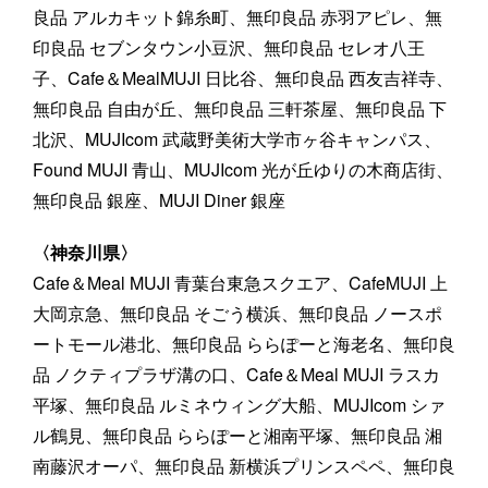
良品 アルカキット錦糸町、無印良品 赤羽アピレ、無
印良品 セブンタウン小豆沢、無印良品 セレオ八王
子、Cafe＆MealMUJI 日比谷、無印良品 西友吉祥寺、
無印良品 自由が丘、無印良品 三軒茶屋、無印良品 下
北沢、MUJIcom 武蔵野美術大学市ヶ谷キャンパス、
Found MUJI 青山、MUJIcom 光が丘ゆりの木商店街、
無印良品 銀座、MUJI Diner 銀座
〈神奈川県〉
Cafe＆Meal MUJI 青葉台東急スクエア、CafeMUJI 上
大岡京急、無印良品 そごう横浜、無印良品 ノースポ
ートモール港北、無印良品 ららぽーと海老名、無印良
品 ノクティプラザ溝の口、Cafe＆Meal MUJI ラスカ
平塚、無印良品 ルミネウィング大船、MUJIcom シァ
ル鶴見、無印良品 ららぽーと湘南平塚、無印良品 湘
南藤沢オーパ、無印良品 新横浜プリンスペペ、無印良