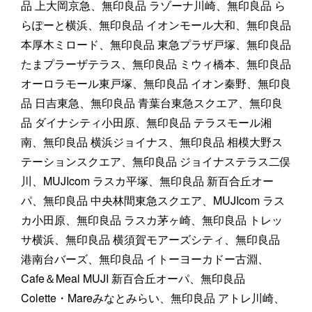
品 上大岡京急、無印良品 ラゾーナ川崎、無印良品 ら
らぽーと横浜、無印良品 イオンモール大和、無印良品
本厚木ミロード、無印良品 東急プラザ戸塚、無印良品
たまプラーザテラス、無印良品 ミウィ橋本、無印良品
オーロラモール東戸塚、無印良品 イオン秦野、無印良
品 日吉東急、無印良品 青葉台東急スクエア、無印良
品 ダイナシティ小田原、無印良品 テラスモール湘
南、無印良品 横浜ジョイナス、無印良品 相模大野ス
テーションスクエア、無印良品 ジョイナステラス二俣
川、MUJIcom ラスカ平塚、無印良品 新百合丘オー
パ、無印良品 中央林間東急スクエア、MUJIcom ラス
カ小田原、無印良品 ラスカ茅ヶ崎、無印良品 トレッ
サ横浜、無印良品 横須賀モアーズシティ、無印良品
港南台バーズ、無印良品 イトーヨーカドー古淵、
Cafe＆Meal MUJI 新百合丘オーパ、無印良品
Colette・Mareみなとみらい、無印良品 アトレ川崎、