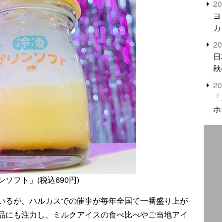
2
米
ヨ
カ
2
日
秋
2
「
ホ
フト」(税込690円)
いるが、ハルカスでの催事が毎年全国で一番盛り上が
品にも注力し、ミルクアイスの食べ比べやご当地アイ