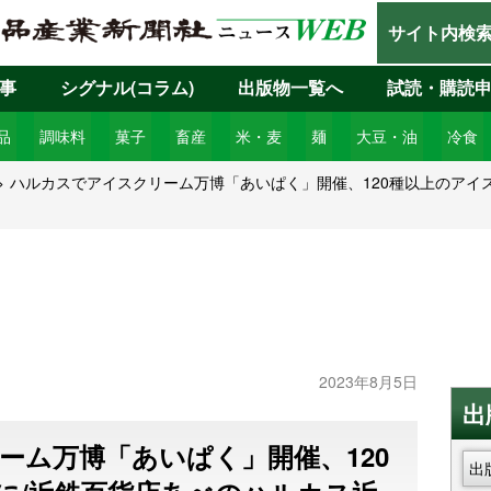
サイト内検
事
シグナル(コラム)
出版物一覧へ
試読・購読
品
調味料
菓子
畜産
米・麦
麺
大豆・油
冷食
ハルカスでアイスクリーム万博「あいぱく」開催、120種以上のアイ
2023年8月5日
出
ーム万博「あいぱく」開催、120
出