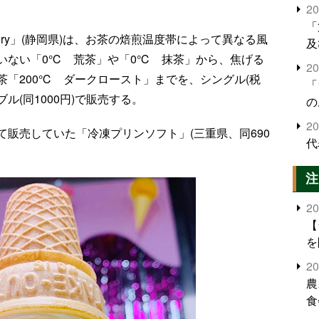
2
「
astery」(静岡県)は、お茶の焙煎温度帯によって異なる風
及
いない「0℃ 荒茶」や「0℃ 抹茶」から、焦げる
2
「200℃ ダークロースト」までを、シングル(税
「
ル(同1000円)で販売する。
の
2
販売していた「冷凍プリンソフト」(三重県、同690
代
注
2
【
を
2
農
食
界