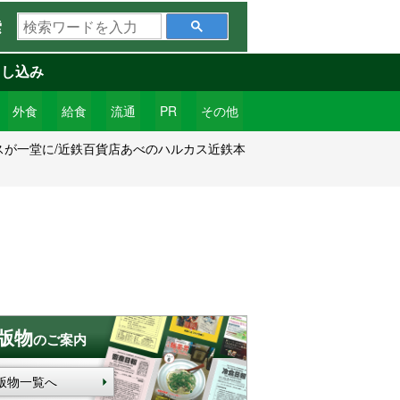
検
索
索
ワ
申し込み
ー
ド
外食
給食
流通
PR
その他
を
スが一堂に/近鉄百貨店あべのハルカス近鉄本
入
力
版物
のご案内
版物一覧へ