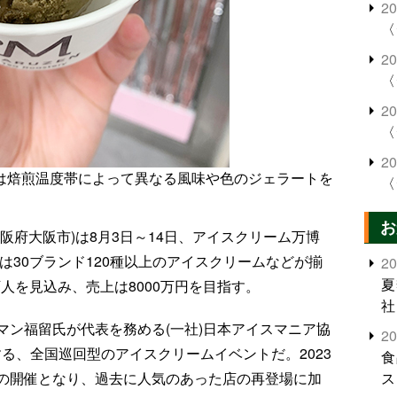
2
〈
2
〈
2
〈
2
」(静岡県)は焙煎温度帯によって異なる風味や色のジェラートを
〈
お
阪府大阪市)は8月3日～14日、アイスクリーム万博
は30ブランド120種以上のアイスクリームなどが揃
2
夏
万人を見込み、売上は8000万円を目指す。
社
マン福留氏が代表を務める(一社)日本アイスマニア協
2
スする、全国巡回型のアイスクリームイベントだ。2023
食
の開催となり、過去に人気のあった店の再登場に加
ス