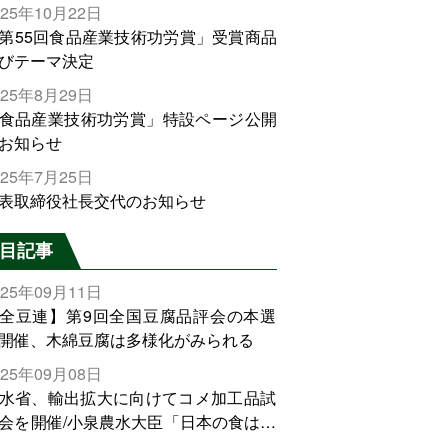
025年10月22日
第55回食品産業技術功労賞」受賞商品
びテーマ決定
025年8月29日
食品産業技術功労賞」特設ページ公開
お知らせ
025年7月25日
表取締役社長交代のお知らせ
目記事
025年09月11日
全豆連】第9回全国豆腐品評会の本選
開催、木綿豆腐は多様化がみられる
025年09月08日
水省、輸出拡大に向けてコメ加工品試
会を開催/小泉農水大臣「日本の食は世
でトップをとれる。米増産に向けて、