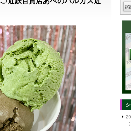
に/近鉄百貨店あべのハルカス近
試
シ
2
〈