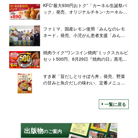
KFC“最大930円おトク”「カーネル生誕祭パ
ック」発売、オリジナルチキン･カーネルク
リスピー/ケンタッキー･フライド･チキン
ファミマ、国産レモン使用「みんなのレモ
ネード」発売、小児がん患者支援「みんな
のレモネードの会」と共同開発/ファミリー
マート
焼肉ライク“ワンコイン焼肉”ミックスカルビ
セット500円、8月29日『焼肉の日』黒毛和
牛カルビ半額も
すき家「旨だしとりそぼろ丼」発売、野菜
の甘みと魚介だしの味わい、定番メニュー
をリニューアルでそぼろ増量
一覧に戻る
出版物
のご案内