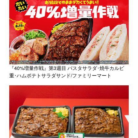
『40%増量作戦』第3週目 パスタサラダ･焼牛カルビ
重･ハムポテトサラダサンド/ファミリーマート