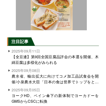
注目記事
2025年09月11日
【全豆連】第9回全国豆腐品評会の本選を開催、木
綿豆腐は多様化がみられる
2025年09月08日
農水省、輸出拡大に向けてコメ加工品試食会を開
催/小泉農水大臣「日本の食は世界でトップをとれ
る。米増産に向けて、米輸出需要の拡大を」
2025年09月05日
ヨークHD、ベイン傘下の新体制でヨーカドーを
GMSからCSCに転換