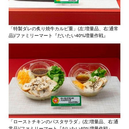
「特製ダレの炙り焼牛カルビ重」(左:増量品、右:通常
品)/ファミリーマート『だいたい40%増量作戦』
「ローストチキンのパスタサラダ」(左:増量品、右:通
常品)/ファミリーマート『だいたい40%増量作戦』