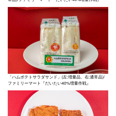
「ハムポテトサラダサンド」(左:増量品、右:通常品)/
ファミリーマート『だいたい40%増量作戦』