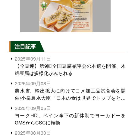
注目記事
2025年09月11日
【全豆連】第9回全国豆腐品評会の本選を開催、木
綿豆腐は多様化がみられる
2025年09月08日
農水省、輸出拡大に向けてコメ加工品試食会を開
催/小泉農水大臣「日本の食は世界でトップをとれ
る。米増産に向けて、米輸出需要の拡大を」
2025年09月05日
ヨークHD、ベイン傘下の新体制でヨーカドーを
GMSからCSCに転換
2025年08月30日