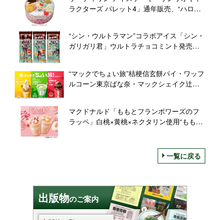
エストけしケシ!
ラクターズ パレット4」通年販売、“ハロー
キティのスウィーツパーティー”にシナモロ
ール・ポムポムプリン・ポチャッコが集合
“シン・ウルトラマン”コラボアイス「シン・
ガリガリ君」ウルトラチョコミント発売、
チョコ量300%「圧倒的な存在感」/赤城乳業
“マックでちょい旅”桔梗信玄餅パイ・ワッフ
ルコーン東京ばな奈・マックシェイク辻利
抹茶ラテ、マクドナルド史上初、ご当地コ
ラボメニュー3種類を同時発売
マクドナルド「ももとフランボワーズのフ
ラッペ」白桃×黄桃×ネクタリン使用“ももの
スムージー”にホイップクリーム＆フランボ
ワーズソース、マックカフェ限定発売
一覧に戻る
出版物
のご案内