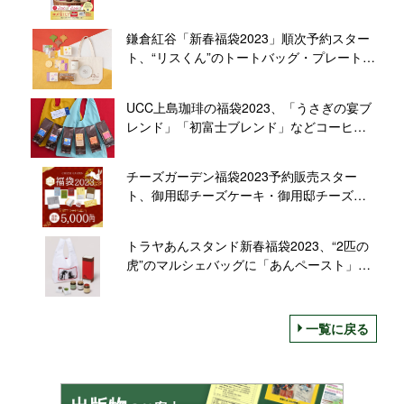
ムやコーヒーチケット・スナックチケット
12月1日予約開始、コメ宝くじも
鎌倉紅谷「新春福袋2023」順次予約スター
ト、“リスくん”のトートバッグ・プレート・
キャニスターや「クルミッ子切り落とし」
などセットに
UCC上島珈琲の福袋2023、「うさぎの宴ブ
レンド」「初富士ブレンド」などコーヒー
とオリジナルバックのセット、UCCカフェ
メルカード・カフェノバール店頭で予約開
チーズガーデン福袋2023予約販売スター
始
ト、御用邸チーズケーキ・御用邸チーズク
ッキーなどスイーツ8点とクーポン券、7000
円相当を5000円で
トラヤあんスタンド新春福袋2023、“2匹の
虎”のマルシェバッグに「あんペースト」
「あんケーキ」、予約は12月1日から/虎屋
一覧に戻る