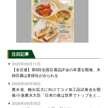
注目記事
2025年09月11日
【全豆連】第9回全国豆腐品評会の本選を開催、木
綿豆腐は多様化がみられる
2025年09月08日
農水省、輸出拡大に向けてコメ加工品試食会を開
催/小泉農水大臣「日本の食は世界でトップをとれ
る。米増産に向けて、米輸出需要の拡大を」
2025年09月05日