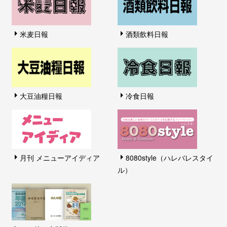
米麦日報
酒類飲料日報
大豆油糧日報
冷食日報
月刊 メニューアイディア
8080style（ハレバレスタイ
ル）