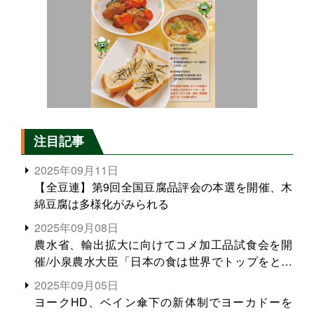
注目記事
2025年09月11日
【全豆連】第9回全国豆腐品評会の本選を開催、木
綿豆腐は多様化がみられる
2025年09月08日
農水省、輸出拡大に向けてコメ加工品試食会を開
催/小泉農水大臣「日本の食は世界でトップをとれ
る。米増産に向けて、米輸出需要の拡大を」
2025年09月05日
ヨークHD、ベイン傘下の新体制でヨーカドーを