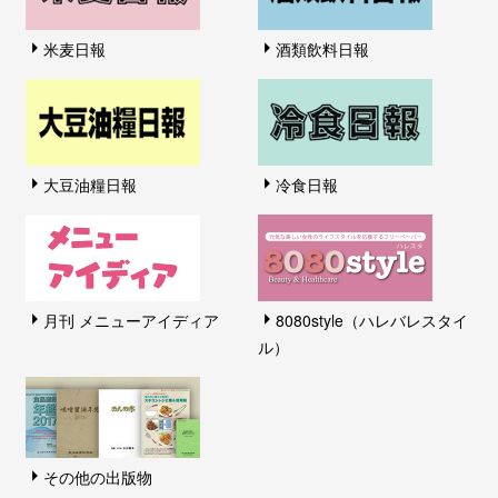
米麦日報
酒類飲料日報
大豆油糧日報
冷食日報
月刊 メニューアイディア
8080style（ハレバレスタイ
ル）
その他の出版物