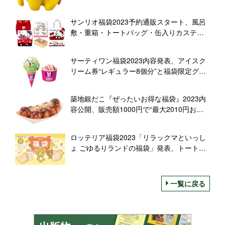
と洗えるマスク・クリアファイルに“カレー
屋ドムドム”レトルトカレー、店頭福袋は別
サンリオ福袋2023予約通販スタート、風呂
内容で年始から
敷・重箱・トートバッグ・缶入りカステラ
などハローキティ尽くし“完売必至”の人気セ
ット/長崎心泉堂
サーティワン福袋2023内容発表、アイスク
リーム券“レギュラー8個分”と福袋限定グッ
ズで税込3000円、予約は12月13日からモバ
イルオーダーで
築地銀だこ『ぜったいお得な福袋』2023内
容公開、販売額1000円で“最大2010円お
得”、たこ焼き引換券や割引クーポンなどセ
ットに、3000円『とにかくお得な福袋』
ロッテリア福袋2023「リラックマといっし
5000円『いちばんお得な福袋』も
ょ ごゆるりランドの福袋」発表、トートバ
ッグ・クッション・カレンダー・ステッカ
ーと商品券4000円相当で3980円、12月26日
発売
一覧に戻る