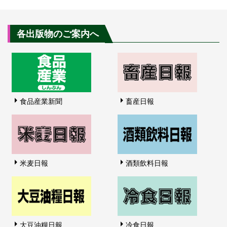
各出版物のご案内へ
食品産業新聞
畜産日報
米麦日報
酒類飲料日報
大豆油糧日報
冷食日報