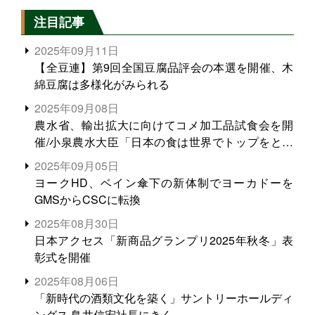
注目記事
2025年09月11日
【全豆連】第9回全国豆腐品評会の本選を開催、木
綿豆腐は多様化がみられる
2025年09月08日
農水省、輸出拡大に向けてコメ加工品試食会を開
催/小泉農水大臣「日本の食は世界でトップをとれ
る。米増産に向けて、米輸出需要の拡大を」
2025年09月05日
ヨークHD、ベイン傘下の新体制でヨーカドーを
GMSからCSCに転換
2025年08月30日
日本アクセス「新商品グランプリ2025年秋冬」表
彰式を開催
2025年08月06日
「新時代の酒類文化を築く」サントリーホールディ
ングス 鳥井信宏社長にきく