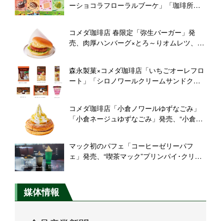
ーショコラフローラルブーケ」「珈琲所の
ティラミス」「めっ茶モンブラン」「いち
ごシフォンケーキ ストロベリッチ」発売
コメダ珈琲店 春限定「弥生バーガー」発
売、肉厚ハンバーグ×とろ～りオムレツ、て
りやきソースとマヨネーズ
森永製菓×コメダ珈琲店「いちごオーレフロ
ート」「シロノワールクリームサンドクッ
キー」「チョコボール〈シロノワール〉」
「小枝〈クロネージュ〉」「珈琲キャラメ
コメダ珈琲店「小倉ノワールゆずなごみ」
ル」発売
「小倉ネージュゆずなごみ」発売、“小倉と
柚子で和のおもてなし”2023春のシロノワー
ル・クロネージュ
マック初のパフェ「コーヒーゼリーパフ
ェ」発売、“喫茶マック”プリンパイ･クリー
ムソーダも、CMに「FANTASTICS」中島颯
太さん初起用/マクドナルド
媒体情報