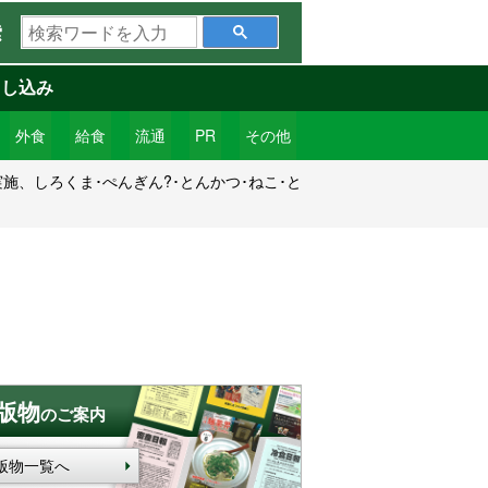
検
索
索
ワ
申し込み
ー
ド
外食
給食
流通
PR
その他
を
施、しろくま･ぺんぎん?･とんかつ･ねこ･と
入
力
版物
のご案内
版物一覧へ