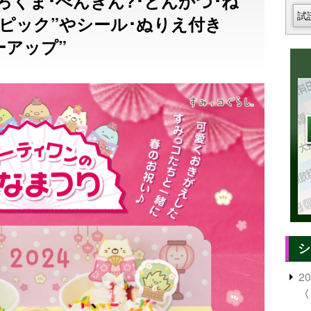
ろくま･ぺんぎん?･とんかつ･ね
試
えピック”やシール･ぬりえ付き
ーアップ”
シ
2
〈