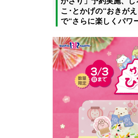
かざり」予約実施、し
こ･とかげの“おきが
で“さらに楽しくパワ