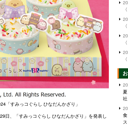
2
〈
2
〈
2
〈
2
〈
お
2
夏
社
024「すみっコぐらし ひなだんかざり」
2
食
月29日、「すみっコぐらし ひなだんかざり」を発表し
ス