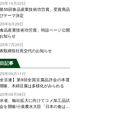
025年10月22日
第55回食品産業技術功労賞」受賞商品
びテーマ決定
025年8月29日
食品産業技術功労賞」特設ページ公開
お知らせ
025年7月25日
表取締役社長交代のお知らせ
目記事
025年09月11日
全豆連】第9回全国豆腐品評会の本選
開催、木綿豆腐は多様化がみられる
025年09月08日
水省、輸出拡大に向けてコメ加工品試
会を開催/小泉農水大臣「日本の食は世
でトップをとれる。米増産に向けて、