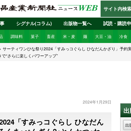
サイト内検
事
シグナル(コラム)
出版物一覧へ
試読・購読
品
調味料
菓子
畜産
米・麦
麺
大豆・油
冷食
サーティワンひな祭り2024「すみっコぐらし ひなだんかざり」予約実
きで“さらに楽しくパワーアップ”
2024年1月29日
出
024「すみっコぐらし ひなだん
出