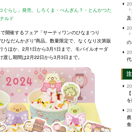
2
コぐらし」発売、しろくま・ぺんぎん？・とんかつた
「
及
ドナルド
2
当日まで開催するフェア「サーティワンのひなまつり
「
の“ひなだんかざり”商品。数量限定で、なくなり次第販
の
うほか、2月1日から3月1日まで、モバイルオーダ
2
渡し期間は2月22日から3月3日まで。
代
注
2
【
を
2
農
食
界