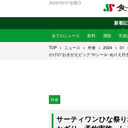
2026/08/07金曜日
新着記
全てのニュース
飲料
酒類
乳製
TOP
ニュース
外食
2024
01
かげの“おきがえピック”やシール･ぬりえ付
外食
サーティワンひな祭り2