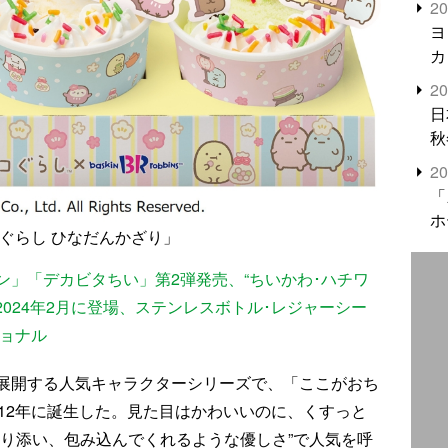
2
米
ヨ
カ
2
日
秋
2
「
ホ
コぐらし ひなだんかざり」
」「デカビタちい」第2弾発売、“ちいかわ･ハチワ
2024年2月に登場、ステンレスボトル･レジャーシー
ショナル
展開する人気キャラクターシリーズで、「ここがおち
12年に誕生した。見た目はかわいいのに、くすっと
寄り添い、包み込んでくれるような優しさ”で人気を呼