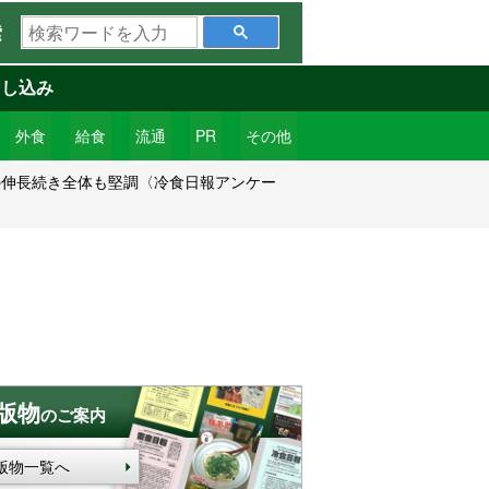
検
索
索
ワ
申し込み
ー
ド
外食
給食
流通
PR
その他
を
の伸長続き全体も堅調〈冷食日報アンケー
入
力
版物
のご案内
版物一覧へ