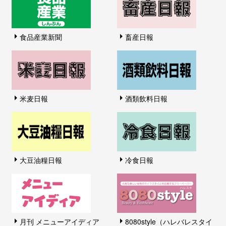
食品産業新聞
畜産日報
米麦日報
酒類飲料日報
大豆油糧日報
冷食日報
月刊 メニューアイディア
8080style（ハレバレスタイ