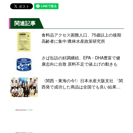
関連記事
食料品アクセス困難人口、75歳以上の後期
高齢者に集中/農林水産政策研究所
さば缶詰の好調継続、EPA・DHA豊富で健
康志向に合致 原料不足で値上げの動きも
〈関西・東海の今!〉日本水産大阪支社 「関
西発で成功した商品は全国でも良い結果
に」=新藤支社長