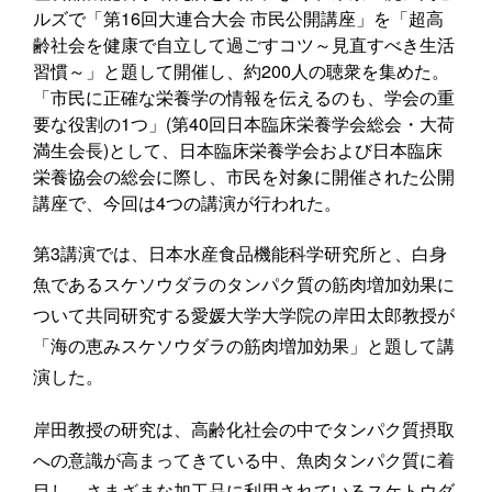
ルズで「第16回大連合大会 市民公開講座」を「超高
齢社会を健康で自立して過ごすコツ～見直すべき生活
習慣～」と題して開催し、約200人の聴衆を集めた。
「市民に正確な栄養学の情報を伝えるのも、学会の重
要な役割の1つ」(第40回日本臨床栄養学会総会・大荷
満生会長)として、日本臨床栄養学会および日本臨床
栄養協会の総会に際し、市民を対象に開催された公開
講座で、今回は4つの講演が行われた。
第3講演では、日本水産食品機能科学研究所と、白身
魚であるスケソウダラのタンパク質の筋肉増加効果に
ついて共同研究する愛媛大学大学院の岸田太郎教授が
「海の恵みスケソウダラの筋肉増加効果」と題して講
演した。
岸田教授の研究は、高齢化社会の中でタンパク質摂取
への意識が高まってきている中、魚肉タンパク質に着
目し、さまざまな加工品に利用されているスケトウダ