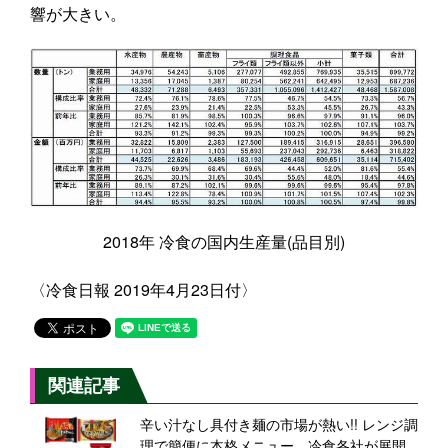
響が大きい。
2018年 冷食の国内生産量(品目別)
〈冷食日報 2019年4月23日付〉
関連記事
辛い汁なし具付き麺の市場が熱い!! レンジ調
理で簡便に本格メニュー、冷食各社が展開