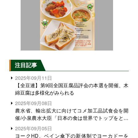
注目記事
2025年09月11日
【全豆連】第9回全国豆腐品評会の本選を開催、木
綿豆腐は多様化がみられる
2025年09月08日
農水省、輸出拡大に向けてコメ加工品試食会を開
催/小泉農水大臣「日本の食は世界でトップをとれ
る。米増産に向けて、米輸出需要の拡大を」
2025年09月05日
ヨークHD、ベイン傘下の新体制でヨーカドーを