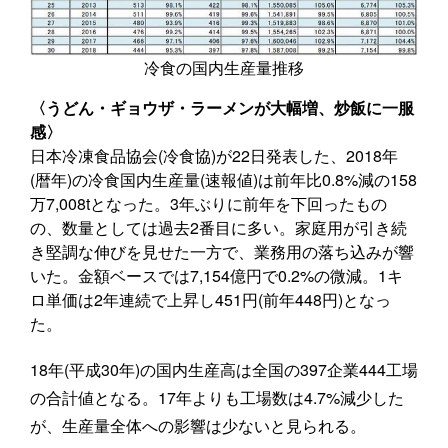
冷食の国内生産量推移
〈うどん・ギョウザ・ラーメンが大幅増、炒飯に一服
感〉
日本冷凍食品協会(冷食協)が22日発表した、2018年
(暦年)の冷食国内生産量(速報値)は前年比0.8%減の158
万7,008tとなった。3年ぶりに前年を下回ったもの
の、数量としては過去2番目に多い。家庭用が引き続
き堅調な伸びを見せた一方で、業務用の落ち込みが響
いた。金額ベースでは7,154億円で0.2%の微減。1キ
ロ単価は2年連続で上昇し451円(前年448円)となっ
た。
18年(平成30年)の国内生産高は全国の397企業444工場
の合計値となる。17年よりも工場数は4.7%減少した
が、生産量全体への影響は少ないと見られる。