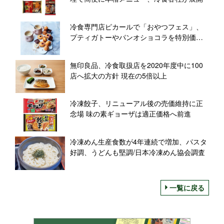
冷食専門店ピカールで「おやつフェス」、
プティガトーやパンオショコラを特別価格
で提供
無印良品、冷食取扱店を2020年度中に100
店へ拡大の方針 現在の5倍以上
冷凍餃子、リニューアル後の売価維持に正
念場 味の素ギョーザは適正価格へ前進
冷凍めん生産食数が4年連続で増加、パスタ
好調、うどんも堅調/日本冷凍めん協会調査
一覧に戻る