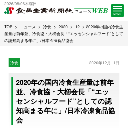
出版物一覧へ
2026/08/06木曜日
試読・購読申し込み
MENU
TOP
ニュース
冷食
2020
12
2020年の国内冷食生
産量は前年並、冷食協・大櫛会長「“エッセンシャルフード”として
の認知高まる年に」/日本冷凍食品協会
冷食
2020年12月11日
2020年の国内冷食生産量は前年
並、冷食協・大櫛会長「“エッ
センシャルフード”としての認
知高まる年に」/日本冷凍食品協
会