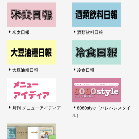
米麦日報
酒類飲料日報
大豆油糧日報
冷食日報
月刊 メニューアイディア
8080style（ハレバレスタイ
ル）