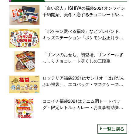
「白い恋人」ISHIYAの福袋2021オンライン
予約開始、美冬・恋するチョコレートやマ
スキングテープなど6500円相当が5000円/石
屋製菓
「ポケモン選べる福袋」などプレゼント、
キッズステーション「ポケモンお正月ラリ
ー」開催、「選べるクリスマスプレゼン
ト」も
「リンツのおせち」初登場、リンドールぎ
っしりチョコレート尽くしの三段重
ロッテリア福袋2021はサンリオ「はぴだん
ぶい福袋」、エコバッグ・マスクケースな
ど5アイテムに商品引換券3020円相当付きで
3000円
ココイチ福袋2021はデニム調トートバッ
グ・限定レトルトカレー・お食事補助券
2000円分のセットで2000円、CoCo壱番
屋・パスタデココ・麺屋ここいち・にっく
い亭で販売
一覧に戻る