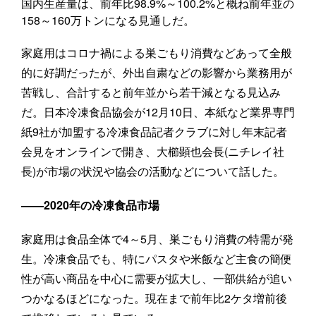
国内生産量は、前年比98.9%～100.2%と概ね前年並の
158～160万トンになる見通しだ。
家庭用はコロナ禍による巣ごもり消費などあって全般
的に好調だったが、外出自粛などの影響から業務用が
苦戦し、合計すると前年並から若干減となる見込み
だ。日本冷凍食品協会が12月10日、本紙など業界専門
紙9社が加盟する冷凍食品記者クラブに対し年末記者
会見をオンラインで開き、大櫛顕也会長(ニチレイ社
長)が市場の状況や協会の活動などについて話した。
――2020年の冷凍食品市場
家庭用は食品全体で4～5月、巣ごもり消費の特需が発
生。冷凍食品でも、特にパスタや米飯など主食の簡便
性が高い商品を中心に需要が拡大し、一部供給が追い
つかなるほどになった。現在まで前年比2ケタ増前後