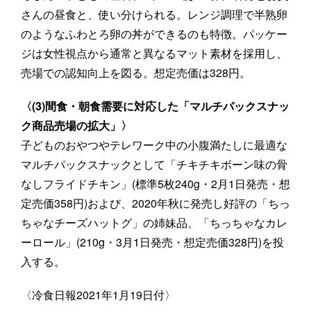
さんの昼食と、使い分けられる。レンジ調理で半熟卵
のようなふわとろ卵の丼ができるのも特徴。パッケー
ジは女性視点から通常と異なるマット素材を採用し、
売場での認知向上を図る。想定売価は328円。
〈(3)間食・朝食需要に対応した「マルチパックスナッ
ク商品売場の拡大」〉
子どものおやつやテレワーク中の小腹満たしに最適な
マルチパックスナックとして「チキチキボーン味の骨
なしフライドチキン」(標準5枚240g・2月1日発売・想
定売価358円)および、2020年秋に発売し好評の「ちっ
ちゃなチーズハットグ」の姉妹品、「ちっちゃなカレ
ーロール」(210g・3月1日発売・想定売価328円)を投
入する。
〈冷食日報2021年1月19日付〉