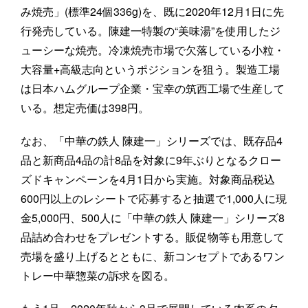
み焼売」(標準24個336g)を、既に2020年12月1日に先
行発売している。陳建一特製の“美味湯”を使用したジ
ューシーな焼売。冷凍焼売市場で欠落している小粒・
大容量+高級志向というポジションを狙う。製造工場
は日本ハムグループ企業・宝幸の筑西工場で生産して
いる。想定売価は398円。
なお、「中華の鉄人 陳建一」シリーズでは、既存品4
品と新商品4品の計8品を対象に9年ぶりとなるクロー
ズドキャンペーンを4月1日から実施。対象商品税込
600円以上のレシートで応募すると抽選で1,000人に現
金5,000円、500人に「中華の鉄人 陳建一」シリーズ8
品詰め合わせをプレゼントする。販促物等も用意して
売場を盛り上げるとともに、新コンセプトであるワン
トレー中華惣菜の訴求を図る。