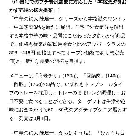
〈(1)自宅でのプチ贅沢需要に対応した「本格派夕食お
かず売場の拡大提案」〉
「中華の鉄人 陳建一」シリーズから本格派のワントレ
ー中華惣菜3品を新たに展開。自宅で外食気分を演出
する本格中華の味・品質にこだわった夕食おかず商品
で、価格も従来の家庭用冷食と比べアッパークラスの
398～448円(価格はすべてオープン価格であり想定売
価)と、新たな需要の開拓を目指す。
メニューは「海老チリ」(160g)、「回鍋肉」(140g)、
「酢豚」(176g)の3品で、いずれもトップシールタイ
プのトレーを採用し、トレーのままレンジ調理し、お
皿不要で食べることができる。ターゲットは生活や趣
味にお金をかける50～60代のアクティブシニア層とす
る。発売は3月1日。
「中華の鉄人 陳建一」からはもう1品、「ひとくち旨