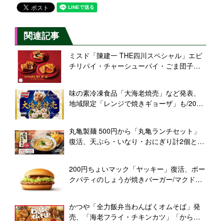
関連記事
ミスド「陳建一 THE四川スペシャル」エビ
チリパイ・チャーシューパイ・ごま団子風
パイ発売、“赤坂四川飯店”再現「四川担々
麺」も/ミスタードーナツ
味の素冷凍食品「大海老焼売」など発表、
地域限定「レンジで焼きギョーザ」も/2021
年春季家庭用新商品・リニューアル品
丸亀製麺 500円から「丸亀ランチセット」
復活、天ぷら・いなり・おにぎり計2個とう
どん、テイクアウトでも
200円ちょいマック「ヤッキー」復活、ポー
クパティのしょうが焼きバーガー/マクドナ
ルド
かつや「全力飯弁当わんぱくオムそば」発
売、「海老フライ・チキンカツ」「から揚