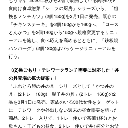
もう1品、2020年秋から3品で展開している肉系の夕
食向け食卓惣菜「シェフの厨房」シリーズから、「粗
挽きメンチカツ」(2個150g)を3月1日に発売。既存の
「チキンステーキ」を2個150gから160gへ、「ロース
とんかつ」を2個140gから150gへ規格変更するリニュ
ーアルを施し、食べ応えを高めるとともに、「鉄板焼
ハンバーグ」(2個180g)はパッケージリニューアルを
行う。
〈(2)巣ごもり・テレワークランチ需要に対応した「丼
の具売場の拡大提案」〉
「ふわとろ卵の丼の具」シリーズとして「かつ丼の
具」(2トレー180g)「親子丼の具」(2トレー160g)の2
品を3月1日に発売。家族のいる30代女性をターゲット
に、テレワークや外出しない週末の昼食需要を狙った
商品。2トレー入りで、1トレー使いで茶碗1杯分とお
母さん・子どもの昼食、2トレー使いで丼1杯分とお父