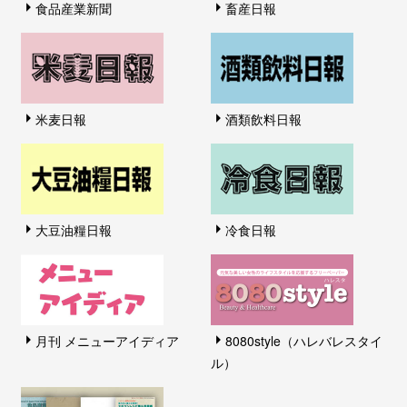
食品産業新聞
畜産日報
米麦日報
酒類飲料日報
大豆油糧日報
冷食日報
月刊 メニューアイディア
8080style（ハレバレスタイ
ル）