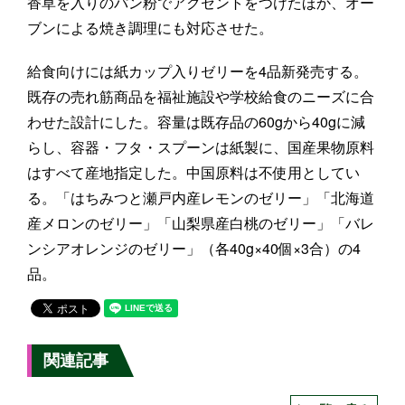
香草を入りのパン粉でアクセントをつけたほか、オー
ブンによる焼き調理にも対応させた。
給食向けには紙カップ入りゼリーを4品新発売する。
既存の売れ筋商品を福祉施設や学校給食のニーズに合
わせた設計にした。容量は既存品の60gから40gに減
らし、容器・フタ・スプーンは紙製に、国産果物原料
はすべて産地指定した。中国原料は不使用としてい
る。「はちみつと瀬戸内産レモンのゼリー」「北海道
産メロンのゼリー」「山梨県産白桃のゼリー」「バレ
ンシアオレンジのゼリー」（各40g×40個×3合）の4
品。
関連記事