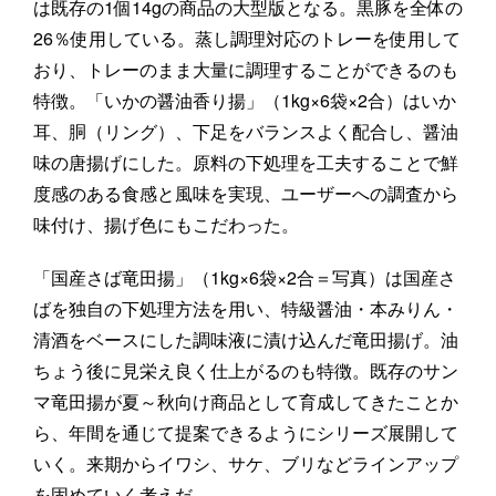
は既存の1個14gの商品の大型版となる。黒豚を全体の
26％使用している。蒸し調理対応のトレーを使用して
おり、トレーのまま大量に調理することができるのも
特徴。「いかの醤油香り揚」（1kg×6袋×2合）はいか
耳、胴（リング）、下足をバランスよく配合し、醤油
味の唐揚げにした。原料の下処理を工夫することで鮮
度感のある食感と風味を実現、ユーザーへの調査から
味付け、揚げ色にもこだわった。
「国産さば竜田揚」（1kg×6袋×2合＝写真）は国産さ
ばを独自の下処理方法を用い、特級醤油・本みりん・
清酒をベースにした調味液に漬け込んだ竜田揚げ。油
ちょう後に見栄え良く仕上がるのも特徴。既存のサン
マ竜田揚が夏～秋向け商品として育成してきたことか
ら、年間を通じて提案できるようにシリーズ展開して
いく。来期からイワシ、サケ、ブリなどラインアップ
を固めていく考えだ。