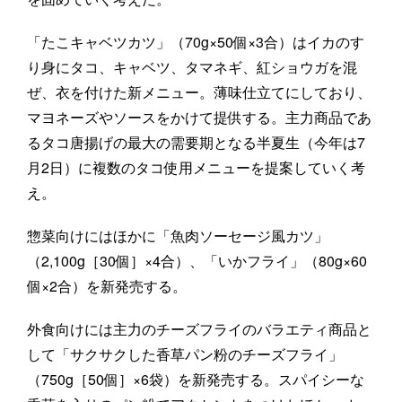
「たこキャベツカツ」（70g×50個×3合）はイカのす
り身にタコ、キャベツ、タマネギ、紅ショウガを混
ぜ、衣を付けた新メニュー。薄味仕立てにしており、
マヨネーズやソースをかけて提供する。主力商品であ
るタコ唐揚げの最大の需要期となる半夏生（今年は7
月2日）に複数のタコ使用メニューを提案していく考
え。
惣菜向けにはほかに「魚肉ソーセージ風カツ」
（2,100g［30個］×4合）、「いかフライ」（80g×60
個×2合）を新発売する。
外食向けには主力のチーズフライのバラエティ商品と
して「サクサクした香草パン粉のチーズフライ」
（750g［50個］×6袋）を新発売する。スパイシーな