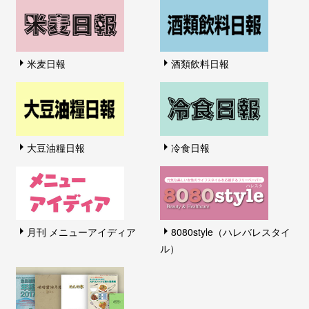
米麦日報
酒類飲料日報
大豆油糧日報
冷食日報
月刊 メニューアイディア
8080style（ハレバレスタイ
ル）