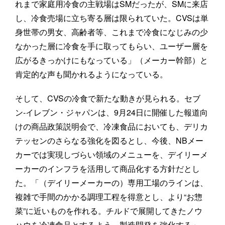
れまで家庭用冷食の主戦場はSMだったが、SMに来店
し、冷食売場に立ち寄る層は限られていた。CVSは単
身世帯の男女、高齢者等、これまで冷食になじみの少
なかった層に冷食を手に取ってもらい、ユーザー層を
広がるきっかけにもなっている」（メーカー幹部）と
肯定的な声も聞かれるようになっている。
そして、CVSの冷食で新たな動きが見られる。セブ
ン-イレブン・ジャパンは、9月24日に開催した報道向
けの商品政策説明会で、冷凍食品においても、デリカ
テッセンのさらなる強化を図るとし、今後、NBメー
カーでは実現しづらい領域のメニューを、デイリーメ
ーカーのインフラを活用して商品化する方針だとし
た。「（デイリーメーカーの）専用工場のラインは、
複雑で手間のかかる調理工程を得意とし、より“お惣
菜”に近いものを作れる。チルドで展開してきたノウ
ハウを冷凍食品とするよう、製造開発を強化する」