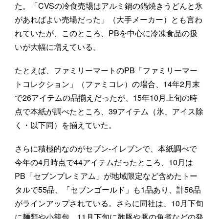
た。「CVSの冷食売場はアルミ鍋の鍋焼きうどんと氷
があればよい売場だった」（大手メーカー）とも言わ
れていたが、このところ、PBを中心に冷凍食品の扱
いが大幅に増えている。
たとえば、ファミリーマートのPB「ファミリーマー
トコレクション」（ファミコレ）の場合、14年2月末
で26アイテムの品揃えだったが、15年10月上旬の時
点で本紙が調べたところ、39アイテム（氷、アイス除
く・以下同）を揃えていた。
さらに積極的なのがセブン-イレブンで、本紙調べで
今年の4月時点で44アイテムだったところ、10月は
PB「セブンプレミアム」が地域限定など含めたトー
タルで55品、「セブンゴールド」も1品あり、計56品
がラインアップされている。さらに同社は、10月下旬
に麺類や小籠包、11月下旬に酢豚や豚の角煮などの発