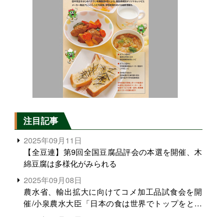
注目記事
2025年09月11日
【全豆連】第9回全国豆腐品評会の本選を開催、木
綿豆腐は多様化がみられる
2025年09月08日
農水省、輸出拡大に向けてコメ加工品試食会を開
催/小泉農水大臣「日本の食は世界でトップをとれ
る。米増産に向けて、米輸出需要の拡大を」