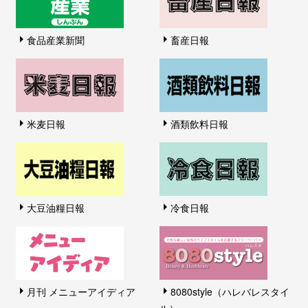
食品産業新聞
畜産日報
米麦日報
酒類飲料日報
大豆油糧日報
冷食日報
月刊 メニューアイディア
8080style（ハレバレスタイ
ル）