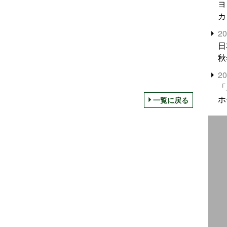
ヨ
カ
2
日
秋
2
「
ホ
一覧に戻る