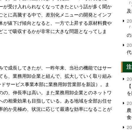
「
ーが受け入れられなくなってきたという話が多く聞か
及
ごとに高騰する中で、差別化メニューの開発とインフ
2
体が値下げ傾向となると、一方で上昇する原材料費や
「
どこで吸収するかが非常に大きな問題となってしま
の
2
代
注
みで成長してきたが、一昨年来、当社の機能ではサー
ても、業務用卸企業と組んで、拡大していく取り組み
2
ードサービス事業本部に業務用卸営業部を新設）。ま
【
のの、伸長率は高い。また業務用卸企業とのネットワ
を
への相乗効果も目指している。ある地域を全部お任せ
2
率的か見極め、状況に応じて最適な効率になることが
農
食
界
2
米
。