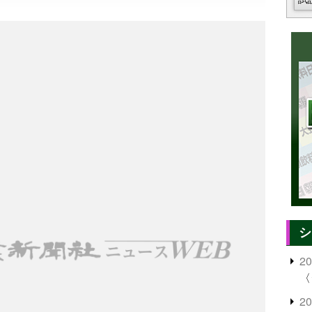
シ
2
〈
2