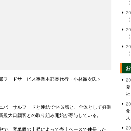
〈
2
〈
2
〈
2
〈
お
部フードサービス事業本部長代行・小林徹次氏＞
2
夏
社
2
ニバーサルフードと連結で14％増と、全体として好調
食
新規大口顧客との取り組み開始が寄与している。
ス
2
中で、客単価の上昇によって売上ベースで伸長した