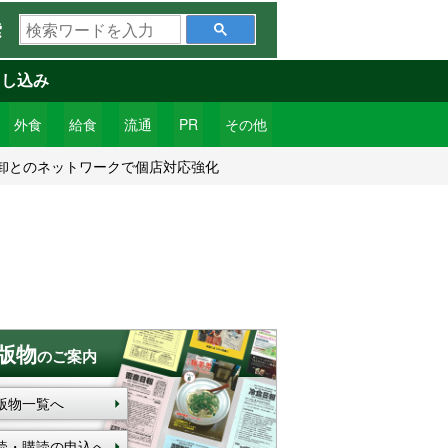
検
索
索
ワ
申し込み
ー
ド
外食
給食
流通
PR
その他
を
卸とのネットワークで個店対応強化
入
力
版物
のご案内
版物一覧へ
読・購読の申込へ