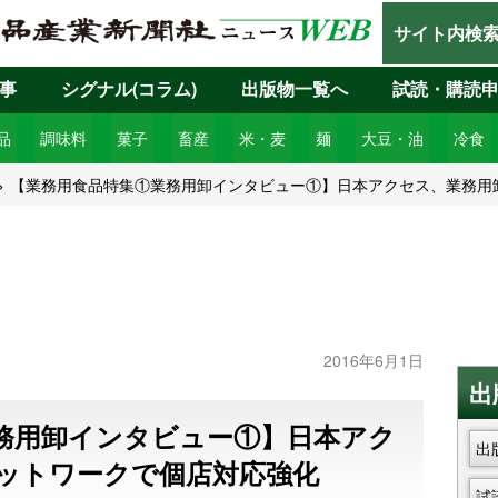
サイト内検
事
シグナル(コラム)
出版物一覧へ
試読・購読
品
調味料
菓子
畜産
米・麦
麺
大豆・油
冷食
【業務用食品特集①業務用卸インタビュー①】日本アクセス、業務用
2016年6月1日
出
務用卸インタビュー①】日本アク
出
ットワークで個店対応強化
試