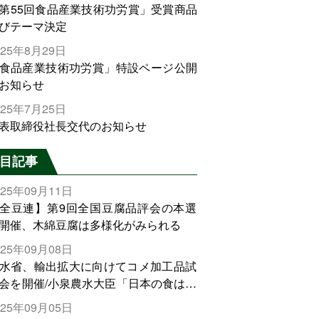
第55回食品産業技術功労賞」受賞商品
びテーマ決定
025年8月29日
食品産業技術功労賞」特設ページ公開
お知らせ
025年7月25日
表取締役社長交代のお知らせ
目記事
025年09月11日
全豆連】第9回全国豆腐品評会の本選
開催、木綿豆腐は多様化がみられる
025年09月08日
水省、輸出拡大に向けてコメ加工品試
会を開催/小泉農水大臣「日本の食は世
でトップをとれる。米増産に向けて、
025年09月05日
輸出需要の拡大を」