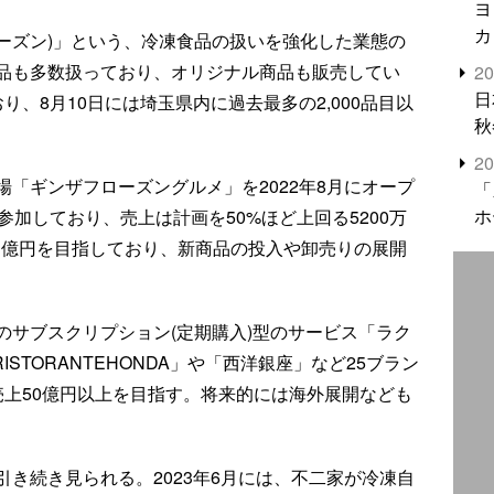
ヨ
カ
フローズン)」という、冷凍食品の扱いを強化した業態の
品も多数扱っており、オリジナル商品も販売してい
2
日
、8月10日には埼玉県内に過去最多の2,000品目以
秋
2
「ギンザフローズングルメ」を2022年8月にオープ
「
ホ
参加しており、売上は計画を50%ほど上回る5200万
高1億円を目指しており、新商品の投入や卸売りの展開
のサブスクリプション(定期購入)型のサービス「ラク
ISTORANTEHONDA」や「西洋銀座」など25ブラン
売上50億円以上を目指す。将来的には海外展開なども
き続き見られる。2023年6月には、不二家が冷凍自