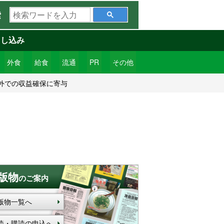
検
索
索
ワ
申し込み
ー
ド
外食
給食
流通
PR
その他
を
外での収益確保に寄与
入
力
版物
のご案内
版物一覧へ
読・購読の申込へ