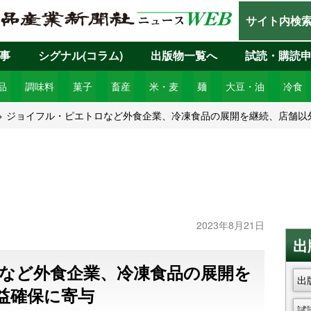
サイト内検
事
シグナル(コラム)
出版物一覧へ
試読・購読
品
調味料
菓子
畜産
米・麦
麺
大豆・油
冷食
ジョイフル・ピエトロなど外食企業、冷凍食品の展開を継続、店舗以
2023年8月21日
出
など外食企業、冷凍食品の展開を
出
益確保に寄与
試