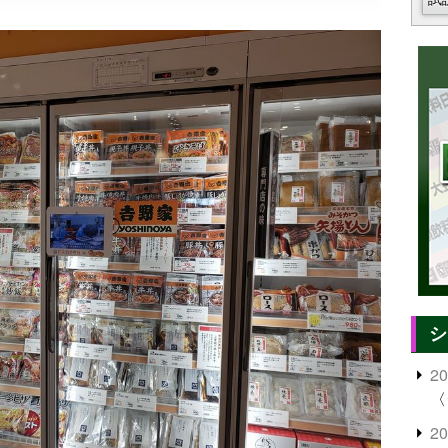
シ
2
〈
2