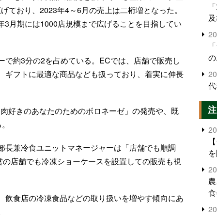
「
げており、2023年4～6月の売上は二桁増となった。
及
4年3月期には1000店規模まで広げることを目指してい
2
「
の
ーで約3分の2を占めている。ECでは、店舗で販売し
2
、ギフトに最適な商品なども扱っており、着実に伸長
代
注
お肉好きのあなたのためのボロネーゼ」の発売や、既
る。
2
【
部長兼冷食ユニットマネージャーは「店舗でも順調
を
自営の店舗でも冷凍ショーケースを設置しての販売も視
2
農
食
、飲食店の冷凍食品などの取り扱いを増やす傾向にあ
界
2
。
米