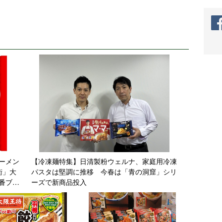
ーメン
【冷凍麺特集】日清製粉ウェルナ、家庭用冷凍
衛」大
パスタは堅調に推移 今春は「青の洞窟」シリ
番ブラ
ーズで新商品投入