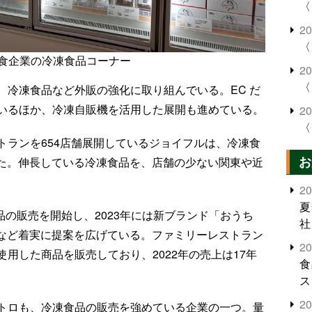
〈
2
〈
食企業の冷凍食品コーナー
2
〈
、冷凍食品など外販の強化に取り組んでいる。EC だ
いるほか、冷凍自販機を活用した展開も進めている。
2
〈
トランを654店舗展開しているジョイフルは、冷凍食
お
した。伸長している冷凍食品を、店舗の少ない関東や近
。
2
夏
品の販売を開始し、2023年には新ブランド「おうち
社
るなど着実に提案を広げている。ファミリーレストラン
2
用した商品を販売しており、2022年の売上は17年
食
ス
2
トロも、冷凍食品の販売を強めている企業の一つ。量