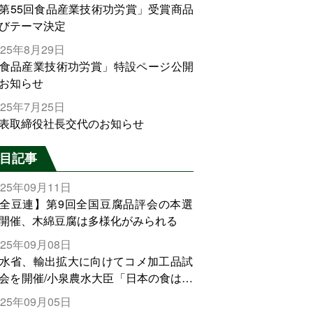
第55回食品産業技術功労賞」受賞商品
びテーマ決定
025年8月29日
食品産業技術功労賞」特設ページ公開
お知らせ
025年7月25日
表取締役社長交代のお知らせ
目記事
025年09月11日
全豆連】第9回全国豆腐品評会の本選
開催、木綿豆腐は多様化がみられる
025年09月08日
水省、輸出拡大に向けてコメ加工品試
会を開催/小泉農水大臣「日本の食は世
でトップをとれる。米増産に向けて、
025年09月05日
輸出需要の拡大を」