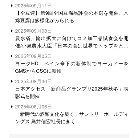
2025年09月11日
【全豆連】第9回全国豆腐品評会の本選を開催、木
綿豆腐は多様化がみられる
2025年09月08日
農水省、輸出拡大に向けてコメ加工品試食会を開
催/小泉農水大臣「日本の食は世界でトップをとれ
る。米増産に向けて、米輸出需要の拡大を」
2025年09月05日
ヨークHD、ベイン傘下の新体制でヨーカドーを
GMSからCSCに転換
2025年08月30日
日本アクセス「新商品グランプリ2025年秋冬」表
彰式を開催
2025年08月06日
「新時代の酒類文化を築く」サントリーホールディ
ングス 鳥井信宏社長にきく