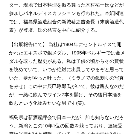
ター、現地で日本料理を振る舞った木村祐一氏などが
参加しパネルディスカッションも行われた。本紙関連
では、福島県酒造組合の新城猪之吉会長（末廣酒造代
表）が登壇、氏の発言を中心に紹介する。
【出展報告にて】 当社は1904年にセントルイスで開
かれたエキスポで銀メダル、1905年ベルギーでは金メ
ダルを取った歴史がある。私は子供の頃からその賞状
を眺めていて、いつか絶対に出展してやるぞと思って
いた。夢がやっと叶った。（ミラノでの鏡割りの写真
をみせ）この中に辰巳琢郎氏がいて、彼は親友なのだ
が、一緒に飲んでワイン7本を開け、その後日本酒を
飲むという化物みたいな男です(笑)。
福島県は新酒鑑評会で日本一だが、誰も知らないだろ
う。新潟とこの10年1位の回数を競っており、連続受
賞は当県だけと威張っている。ミラノ大の学生8名に