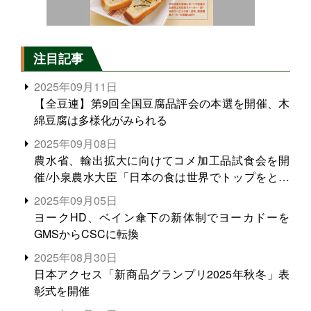
注目記事
2025年09月11日
【全豆連】第9回全国豆腐品評会の本選を開催、木
綿豆腐は多様化がみられる
2025年09月08日
農水省、輸出拡大に向けてコメ加工品試食会を開
催/小泉農水大臣「日本の食は世界でトップをとれ
る。米増産に向けて、米輸出需要の拡大を」
2025年09月05日
ヨークHD、ベイン傘下の新体制でヨーカドーを
GMSからCSCに転換
2025年08月30日
日本アクセス「新商品グランプリ2025年秋冬」表
彰式を開催