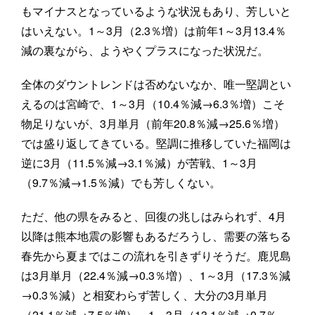
もマイナスとなっているような状況もあり、芳しいと
はいえない。1～3月（2.3％増）は前年1～3月13.4％
減の裏ながら、ようやくプラスになった状況だ。
全体のダウントレンドは否めないなか、唯一堅調とい
えるのは宮崎で、1～3月（10.4％減→6.3％増）こそ
物足りないが、3月単月（前年20.8％減→25.6％増）
では盛り返してきている。堅調に推移していた福岡は
逆に3月（11.5％減→3.1％減）が苦戦、1～3月
（9.7％減→1.5％減）でも芳しくない。
ただ、他の県をみると、回復の兆しはみられず、4月
以降は熊本地震の影響もあるだろうし、需要の落ちる
春先から夏まではこの流れを引きずりそうだ。鹿児島
は3月単月（22.4％減→0.3％増）、1～3月（17.3％減
→0.3％減）と相変わらず苦しく、大分の3月単月
（21.1％減→7.5％増）、1～3月（13.1％減→0.7％