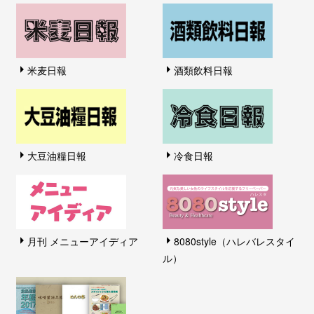
米麦日報
酒類飲料日報
大豆油糧日報
冷食日報
月刊 メニューアイディア
8080style（ハレバレスタイ
ル）