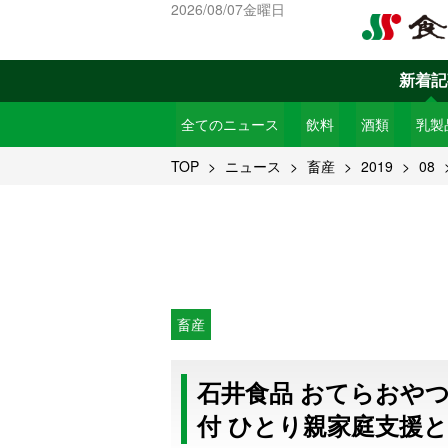
2026/08/07金曜日
新着記
全てのニュース
飲料
酒類
乳製
TOP
ニュース
畜産
2019
08
畜産
石井食品 おてらおやつ
付 ひとり親家庭支援