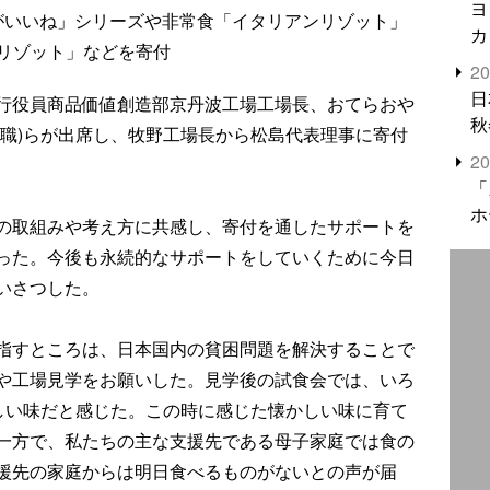
ヨ
がいいね」シリーズや非常食「イタリアンリゾット」
カ
リゾット」などを寄付
2
日
行役員商品価値創造部京丹波工場工場長、おてらおや
秋
住職)らが出席し、牧野工場長から松島代表理事に寄付
2
「
ホ
の取組みや考え方に共感し、寄付を通したサポートを
った。今後も永続的なサポートをしていくために今日
いさつした。
指すところは、日本国内の貧困問題を解決することで
や工場見学をお願いした。見学後の試食会では、いろ
かしい味だと感じた。この時に感じた懐かしい味に育て
一方で、私たちの主な支援先である母子家庭では食の
援先の家庭からは明日食べるものがないとの声が届