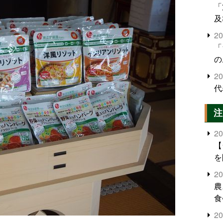
「
及
2
「
の
2
代
注
2
【
を
2
農
食
界
2
米