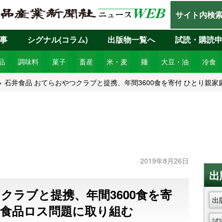
サイト内検
事
シグナル(コラム)
出版物一覧へ
試読・購読
品
調味料
菓子
畜産
米・麦
麺
大豆・油
冷食
石井食品 おてらおやつクラブと提携、年間3600食を寄付 ひとり親
2019年8月26日
出
クラブと提携、年間3600食を寄
出
と食品ロス問題に取り組む
試