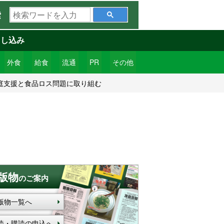
検
索
索
ワ
申し込み
ー
ド
外食
給食
流通
PR
その他
を
家庭支援と食品ロス問題に取り組む
入
力
版物
のご案内
版物一覧へ
読・購読の申込へ