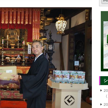
シ
2
〈
2