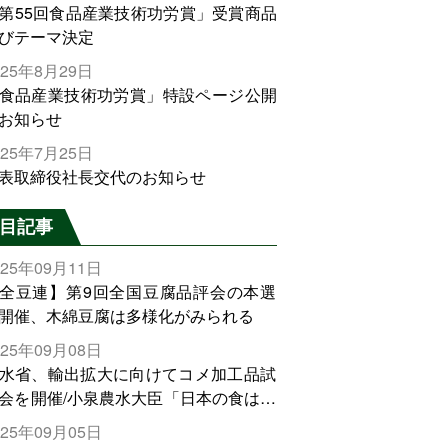
第55回食品産業技術功労賞」受賞商品
びテーマ決定
025年8月29日
食品産業技術功労賞」特設ページ公開
お知らせ
025年7月25日
表取締役社長交代のお知らせ
目記事
025年09月11日
全豆連】第9回全国豆腐品評会の本選
開催、木綿豆腐は多様化がみられる
025年09月08日
水省、輸出拡大に向けてコメ加工品試
会を開催/小泉農水大臣「日本の食は世
でトップをとれる。米増産に向けて、
025年09月05日
輸出需要の拡大を」