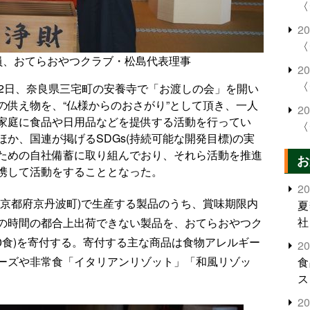
〈
2
〈
員、おてらおやつクラブ・松島代表理事
2
〈
22日、奈良県三宅町の安養寺で「お渡しの会」を開い
の供え物を、“仏様からのおさがり”として頂き、一人
2
家庭に食品や日用品などを提供する活動を行ってい
〈
か、国連が掲げるSDGs(持続可能な開発目標)の実
ための自社備蓄に取り組んでおり、それら活動を推進
お
携して活動をすることとなった。
2
(京都府京丹波町)で生産する製品のうち、賞味期限内
夏
社
の時間の都合上出荷できない製品を、おてらおやつク
600食)を寄付する。寄付する主な商品は食物アレルギー
2
ーズや非常食「イタリアンリゾット」「和風リゾッ
食
ス
2