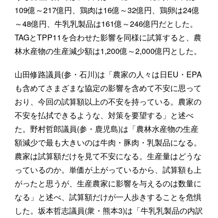
109億～217億円、鶏肉は16億～32億円、鶏卵は24億
～48億円、牛乳乳製品は161億～246億円だとした。
TAGとTPP11を合わせた影響を同様に試算すると、農
林水産物の生産減少額は1,200億～2,000億円とした。
山田修路議員(参・石川)は「農家の人々は日EU・EPA
も含めてさまざまな協定の影響を含めて不安に思って
おり、今回の試算額以上の不安を持っている。農家の
不安を払拭できるような、対策を要望する」と述べ
た。野村哲郎議員(参・鹿児島)は「農林水産物の生産
額減少で最も大きいのは牛肉・豚肉・乳製品になる。
農家は試算額だけを見て不安になる。生産量はどうな
っているのか。単価が上がっているから、試算額も上
がったと思うが、生産農家に影響を与えるのは数量に
なる」と述べ、試算額だけが一人歩きすることを危惧
した。坂本哲志議員(衆・熊本3)は「牛乳乳製品の内訳