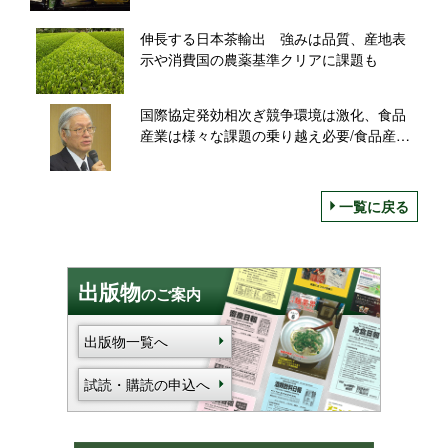
伸長する日本茶輸出 強みは品質、産地表
示や消費国の農薬基準クリアに課題も
国際協定発効相次ぎ競争環境は激化、食品
産業は様々な課題の乗り越え必要/食品産業
センター・村上秀徳理事長
一覧に戻る
出版物
のご案内
出版物一覧へ
試読・購読の申込へ