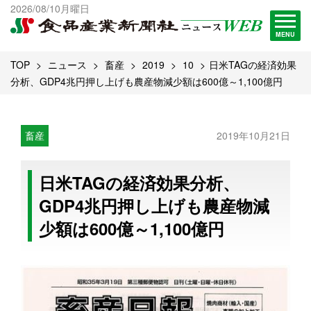
出版物一覧へ
2026/08/10月曜日
試読・購読申し込み
MENU
TOP
ニュース
畜産
2019
10
日米TAGの経済効果
分析、GDP4兆円押し上げも農産物減少額は600億～1,100億円
畜産
2019年10月21日
日米TAGの経済効果分析、
GDP4兆円押し上げも農産物減
少額は600億～1,100億円