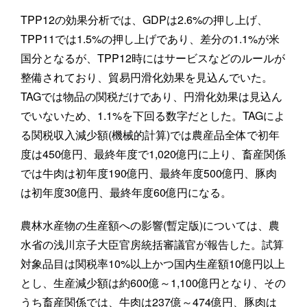
TPP12の効果分析では、GDPは2.6%の押し上げ、
TPP11では1.5%の押し上げであり、差分の1.1%が米
国分となるが、TPP12時にはサービスなどのルールが
整備されており、貿易円滑化効果を見込んでいた。
TAGでは物品の関税だけであり、円滑化効果は見込ん
でいないため、1.1%を下回る数字だとした。TAGによ
る関税収入減少額(機械的計算)では農産品全体で初年
度は450億円、最終年度で1,020億円に上り、畜産関係
では牛肉は初年度190億円、最終年度500億円、豚肉
は初年度30億円、最終年度60億円になる。
農林水産物の生産額への影響(暫定版)については、農
水省の浅川京子大臣官房統括審議官が報告した。試算
対象品目は関税率10%以上かつ国内生産額10億円以上
とし、生産減少額は約600億～1,100億円となり、その
うち畜産関係では、牛肉は237億～474億円、豚肉は