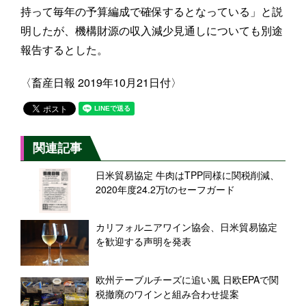
持って毎年の予算編成で確保するとなっている」と説
明したが、機構財源の収入減少見通しについても別途
報告するとした。
〈畜産日報 2019年10月21日付〉
関連記事
日米貿易協定 牛肉はTPP同様に関税削減、
2020年度24.2万tのセーフガード
カリフォルニアワイン協会、日米貿易協定
を歓迎する声明を発表
欧州テーブルチーズに追い風 日欧EPAで関
税撤廃のワインと組み合わせ提案