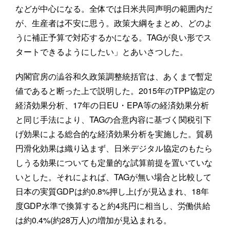
などが中心になる。全体では日米共同声明の範囲内だ
が、生産者は不安に思う。政策大綱をまとめ、どのよ
うに補正予算で対応するかになる。TAGが良い形でス
タートできるようにしたい」とあいさつした。
内閣官房の澁谷和久政策調整統括官は、あくまで暫定
値であると断った上で説明した。2015年のTPP協定の
経済効果分析、17年の日EU・EPA等の経済効果分析
と同じ手法により、TAGの合意内容に基づく関税引下
げ効果による総合的な経済効果分析を実施した。貿易
円滑化効果は織り込まず、日米デジタル協定のもたら
しうる効果についても定量的な試算前提を置いていな
いとした。それによれば、TAGが無い場合と比較して
日本の実質GDPは約0.8%押し上げが見込まれ、18年
度GDP水準で換算すると約4兆円に相当し、労働供給
は約0.4%(約28万人)の増加が見込まれる。