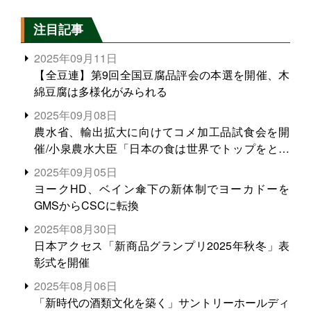
注目記事
2025年09月11日
【全豆連】第9回全国豆腐品評会の本選を開催、木
綿豆腐は多様化がみられる
2025年09月08日
農水省、輸出拡大に向けてコメ加工品試食会を開
催/小泉農水大臣「日本の食は世界でトップをとれ
る。米増産に向けて、米輸出需要の拡大を」
2025年09月05日
ヨークHD、ベイン傘下の新体制でヨーカドーを
GMSからCSCに転換
2025年08月30日
日本アクセス「新商品グランプリ2025年秋冬」表
彰式を開催
2025年08月06日
「新時代の酒類文化を築く」サントリーホールディ