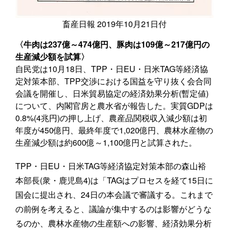
畜産日報 2019年10月21日付
〈牛肉は237億～474億円、豚肉は109億～217億円の
生産減少額を試算〉
自民党は10月18日、TPP・日EU・日米TAG等経済協
定対策本部、TPP交渉における国益を守り抜く会合同
会議を開催し、日米貿易協定の経済効果分析(暫定値)
について、内閣官房と農水省が報告した。実質GDPは
0.8%(4兆円)の押し上げ、農産品関税収入減少額は初
年度が450億円、最終年度で1,020億円、農林水産物の
生産減少額は約600億～1,100億円と試算された。
TPP・日EU・日米TAG等経済協定対策本部の森山裕
本部長(衆・鹿児島4)は「TAGはプロセスを経て15日に
国会に提出され、24日の本会議で審議する。これまで
の前例を考えると、議論が集中するのは影響がどうな
るのか、農林水産物の生産額への影響、経済効果分析