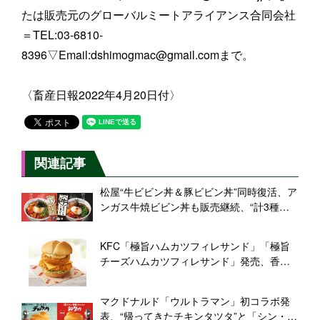
たは販売元のグローバルミートアライアンス合同会社
＝TEL:03-6810-
8396▽Email:dshimogmac@gmail.comまで。
〈畜産日報2022年4月20日付〉
関連記事
松屋“牛ビビン丼＆豚ビビン丼”同時復活、ア
ンガス牛焼ビビン丼も販売継続、“計3種の
ビビン丼”展開
KFC「極旨ハムカツフィレサンド」「極旨
チーズハムカツフィレサンド」発売、香る
ガーリックソース、ガツンとボリューム感/
ケンタッキーフライドチキン
マクドナルド「ウルトラマン」初コラボ発
表、“帰ってきたチキンタツタ”と「シン・タ