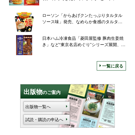
ツタ」、マックフィズ＆マックフロート、
シャカシャカポテトを展開
ローソン「からあげクンたっぷりタルタル
ソース味」発売、なめらか食感のタルタル
たっぷり“ソースin”シリーズ第1弾
日本ハム冷凍食品「菱田屋監修 豚肉生姜焼
き」など“東京名店めぐり”シリーズ展開、家
庭で専門店の味を追求/2022年春夏新商品
一覧に戻る
出版物
のご案内
出版物一覧へ
試読・購読の申込へ