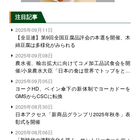
注目記事
2025年09月11日
【全豆連】第9回全国豆腐品評会の本選を開催、木
綿豆腐は多様化がみられる
2025年09月08日
農水省、輸出拡大に向けてコメ加工品試食会を開
催/小泉農水大臣「日本の食は世界でトップをとれ
る。米増産に向けて、米輸出需要の拡大を」
2025年09月05日
ヨークHD、ベイン傘下の新体制でヨーカドーを
GMSからCSCに転換
2025年08月30日
日本アクセス「新商品グランプリ2025年秋冬」表
彰式を開催
2025年08月06日
「新時代の酒類文化を築く」サントリーホールディ