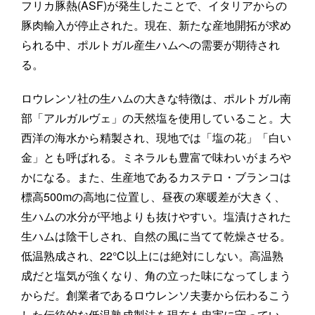
フリカ豚熱(ASF)が発生したことで、イタリアからの
豚肉輸入が停止された。現在、新たな産地開拓が求め
られる中、ポルトガル産生ハムへの需要が期待され
る。
ロウレンソ社の生ハムの大きな特徴は、ポルトガル南
部「アルガルヴェ」の天然塩を使用していること。大
西洋の海水から精製され、現地では「塩の花」「白い
金」とも呼ばれる。ミネラルも豊富で味わいがまろや
かになる。また、生産地であるカステロ・ブランコは
標高500mの高地に位置し、昼夜の寒暖差が大きく、
生ハムの水分が平地よりも抜けやすい。塩漬けされた
生ハムは陰干しされ、自然の風に当てて乾燥させる。
低温熟成され、22℃以上には絶対にしない。高温熟
成だと塩気が強くなり、角の立った味になってしまう
からだ。創業者であるロウレンソ夫妻から伝わるこう
した伝統的な低温熟成製法を現在も忠実に守ってい