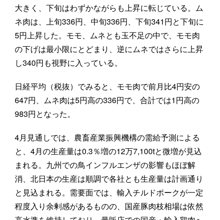
大きく、下旬はわずかながらも上昇に転じている。ム
ネ肉は、上旬336円、中旬336円、下旬341円と下旬に
5円上昇した。モモ、ムネとも玉不足の中で、モモ肉
の下げは最小限にとどまり、逆にムネではさらに上昇
し340円も視野に入っている。
日経平均（税抜）でみると、モモ肉で前月比4円安の
647円、ムネ肉は5円高の336円で、合計では1円高の
983円となった。
4月見通しでは、農畜産業振興機構の需給予測による
と、4月の生産量は0.3％増の12万7,100tと微増が見込
まれる。九州での鳥インフルエンザの影響もほぼ解
消、北日本の生産は順調で各社とも生産量は計画通り
と見込まれる。需要面では、輸入チルドポークが一定
程度入り余剰感があるものの、国産豚肉枝相場は依然
高水準を維持しており、量販店での国産・輸入鶏肉へ