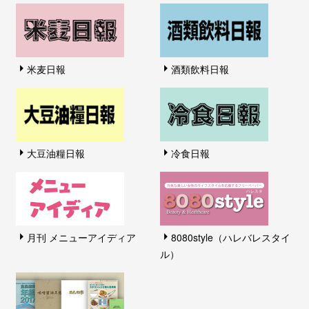
米麦日報
酒類飲料日報
大豆油糧日報
冷食日報
月刊 メニューアイディア
8080style（ハレバレスタイ
ル）