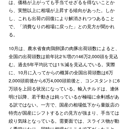
は、価格が上がっても手当てせざるを得ないことか
ら、実態以上に相場が上昇する傾向があった。しか
し、これも出荷の回復により解消されつつあること
で、「消費なりの相場に戻った」との見方が聞かれ
る。
10月は、農水省食肉鶏卵課の肉豚出荷頭数によると、
全国の出荷頭数は前年比2％増の146万2,000頭を見込
む。過去5年平均比では1％減を見込んでいる。実際
に、10月に入ってからの概算の全国出荷頭数は6万
2,000頭前後から6万4,000頭前後と、コンスタントに6
万頭を上回る状況になっている。輸入チルドは、連休
明け以降、若干動きは鈍っているが極端に余剰感があ
る訳ではない。一方で、国産の相場低下から量販店の
特売が国産にシフトするとの見方が強まり、手当ては
絞り気味となっている。需要面では、スライス物が動
く季節になり、同時に相場がここまで下がったこと