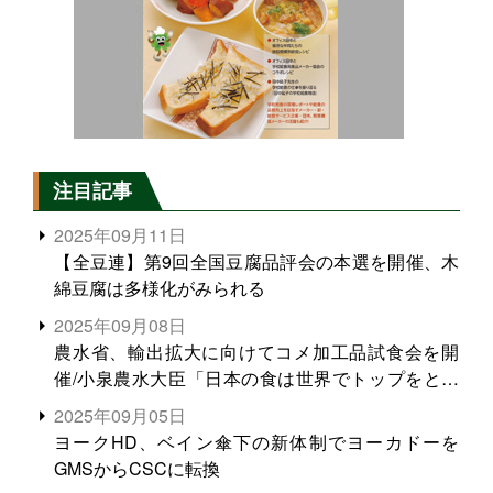
注目記事
2025年09月11日
【全豆連】第9回全国豆腐品評会の本選を開催、木
綿豆腐は多様化がみられる
2025年09月08日
農水省、輸出拡大に向けてコメ加工品試食会を開
催/小泉農水大臣「日本の食は世界でトップをとれ
る。米増産に向けて、米輸出需要の拡大を」
2025年09月05日
ヨークHD、ベイン傘下の新体制でヨーカドーを
GMSからCSCに転換