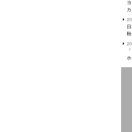
ヨ
カ
2
日
秋
2
「
ホ