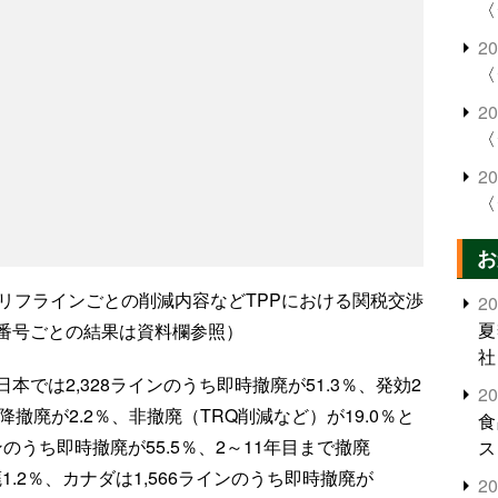
〈
2
〈
2
〈
2
〈
お
タリフラインごとの削減内容などTPPにおける関税交渉
2
夏
番号ごとの結果は資料欄参照）
社
では2,328ラインのうち即時撤廃が51.3％、発効2
2
以降撤廃が2.2％、非撤廃（TRQ削減など）が19.0％と
食
ンのうち即時撤廃が55.5％、2～11年目まで撤廃
ス
廃1.2％、カナダは1,566ラインのうち即時撤廃が
2