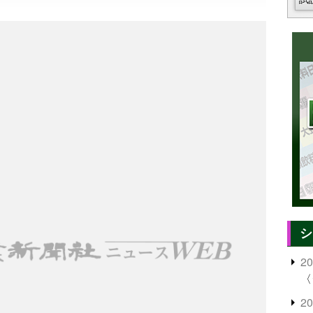
シ
2
〈
2