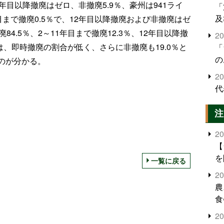
12年目以降撤廃はゼロ、非撤廃5.9％、豪州は941ライ
「
及
年目まで撤廃0.5％で、12年目以降撤廃および非撤廃はゼ
4.5％、2～11年目まで撤廃12.3％、12年目以降撤
2
本は、即時撤廃の割合が低く、さらに非撤廃も19.0％と
「
の
のが分かる。
2
代
注
2
【
を
一覧に戻る
2
農
食
界
2
米