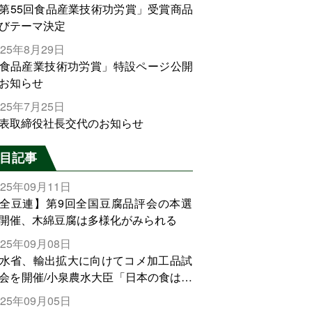
第55回食品産業技術功労賞」受賞商品
びテーマ決定
025年8月29日
食品産業技術功労賞」特設ページ公開
お知らせ
025年7月25日
表取締役社長交代のお知らせ
目記事
025年09月11日
全豆連】第9回全国豆腐品評会の本選
開催、木綿豆腐は多様化がみられる
025年09月08日
水省、輸出拡大に向けてコメ加工品試
会を開催/小泉農水大臣「日本の食は世
でトップをとれる。米増産に向けて、
025年09月05日
輸出需要の拡大を」