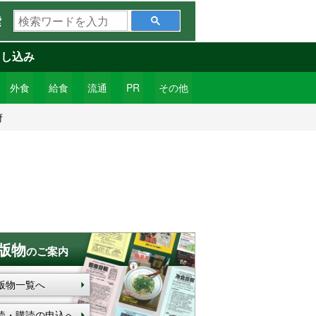
検
索
索
ワ
申し込み
ー
ド
外食
給食
流通
PR
その他
を
府
入
力
版物
のご案内
版物一覧へ
読・購読の申込へ