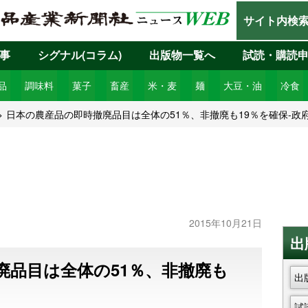
サイト内検
事
シグナル(コラム)
出版物一覧へ
試読・購読
品
調味料
菓子
畜産
米・麦
麺
大豆・油
冷食
日本の農産品の即時撤廃品目は全体の51％、非撤廃も19％を確保-政
2015年10月21日
出
廃品目は全体の51％、非撤廃も
出
試