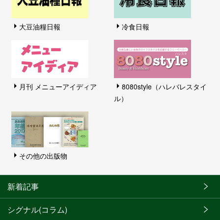
大豆油糧日報
冷食日報
月刊 メニューアイディア
8080style（ハレバレスタイ
ル）
その他の出版物
新着記事
シグナル(コラム)