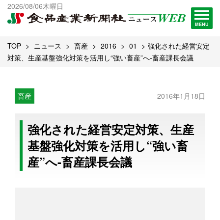
出版物一覧へ
2026/08/06木曜日
試読・購読申し込み
MENU
TOP
ニュース
畜産
2016
01
強化された経営安定
対策、生産基盤強化対策を活用し“強い畜産”へ-畜産課長会議
畜産
2016年1月18日
強化された経営安定対策、生産
基盤強化対策を活用し“強い畜
産”へ-畜産課長会議