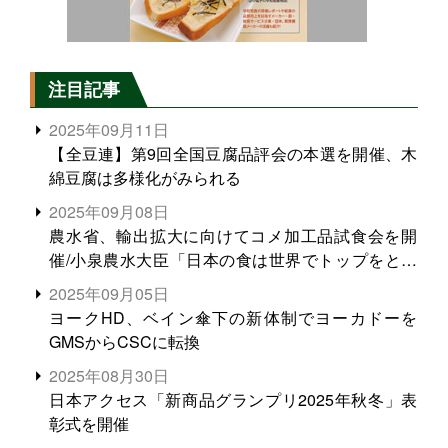
注目記事
2025年09月11日
【全豆連】第9回全国豆腐品評会の本選を開催、木
綿豆腐は多様化がみられる
2025年09月08日
農水省、輸出拡大に向けてコメ加工品試食会を開
催/小泉農水大臣「日本の食は世界でトップをとれ
る。米増産に向けて、米輸出需要の拡大を」
2025年09月05日
ヨークHD、ベイン傘下の新体制でヨーカドーを
GMSからCSCに転換
2025年08月30日
日本アクセス「新商品グランプリ2025年秋冬」表
彰式を開催