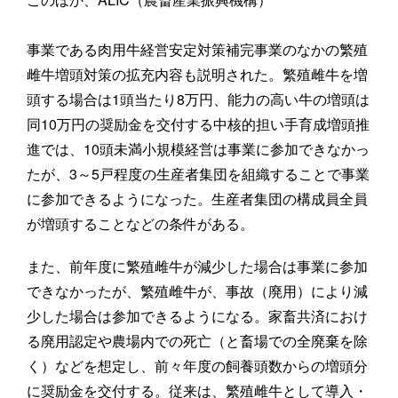
事業である肉用牛経営安定対策補完事業のなかの繁殖
雌牛増頭対策の拡充内容も説明された。繁殖雌牛を増
頭する場合は1頭当たり8万円、能力の高い牛の増頭は
同10万円の奨励金を交付する中核的担い手育成増頭推
進では、10頭未満小規模経営は事業に参加できなかっ
たが、3～5戸程度の生産者集団を組織することで事業
に参加できるようになった。生産者集団の構成員全員
が増頭することなどの条件がある。
また、前年度に繁殖雌牛が減少した場合は事業に参加
できなかったが、繁殖雌牛が、事故（廃用）により減
少した場合は参加できるようになる。家畜共済におけ
る廃用認定や農場内での死亡（と畜場での全廃棄を除
く）などを想定し、前々年度の飼養頭数からの増頭分
に奨励金を交付する。従来は、繁殖雌牛として導入・