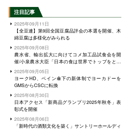
注目記事
2025年09月11日
【全豆連】第9回全国豆腐品評会の本選を開催、木
綿豆腐は多様化がみられる
2025年09月08日
農水省、輸出拡大に向けてコメ加工品試食会を開
催/小泉農水大臣「日本の食は世界でトップをとれ
る。米増産に向けて、米輸出需要の拡大を」
2025年09月05日
ヨークHD、ベイン傘下の新体制でヨーカドーを
GMSからCSCに転換
2025年08月30日
日本アクセス「新商品グランプリ2025年秋冬」表
彰式を開催
2025年08月06日
「新時代の酒類文化を築く」サントリーホールディ