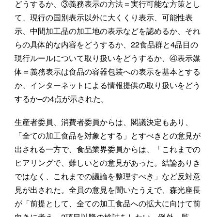
どうするか、③義務表示の方法＝実行可能な方策とし
て、現行の国別表示以外に大くくり表示、可能性表
示、中間加工品の加工地の表示などを認めるか、それ
らの具体的な内容をどうするか、22食品群と4品目の
現行ルールについて取り扱いをどうするか、④表示媒
体＝義務表示は食品の容器包装への表示を基本とする
か、インターネットによる情報提供の取り扱いをどう
するか–の4点が示された。
生産者委員、消費者委員からは、閣議決定もあり、
「全ての加工食品を対象とする」とすべきとの意見が
出される一方で、食品業界委員からは、「これまでの
ヒアリングで、難しいとの意見があった。結論ありき
ではなく、これまでの議論を整理すべき」など反対意
見が出された。全員の意見を聞いたうえで、森光座長
が「前提として、全ての加工食品への拡大に向けて前
向きに考え、2項目以降の検討をしたい。例外、監