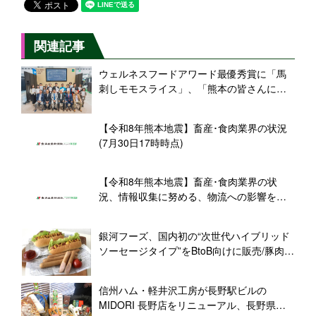
関連記事
ウェルネスフードアワード最優秀賞に「馬
刺しモモスライス」、「熊本の皆さんにと
って少しでも励みになるような一つの証
に」(千興ファーム･菅社長)
【令和8年熊本地震】畜産･食肉業界の状況
(7月30日17時時点)
【令和8年熊本地震】畜産･食肉業界の状
況、情報収集に努める、物流への影響を懸
念(7月29日18時時点)
銀河フーズ、国内初の“次世代ハイブリッド
ソーセージタイプ”をBtoB向けに販売/豚肉
50%、プラントベース50%を配合、「おい
しさ」と「健康」を両立
信州ハム・軽井沢工房が長野駅ビルの
MIDORI 長野店をリニューアル、長野県産