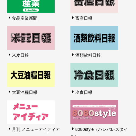
食品産業新聞
畜産日報
米麦日報
酒類飲料日報
大豆油糧日報
冷食日報
月刊 メニューアイディア
8080style（ハレバレスタイ