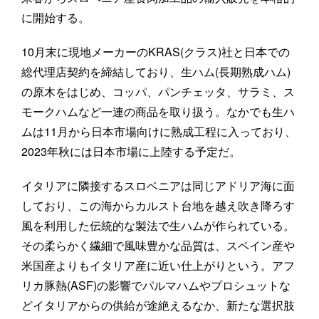
に開始する。
10月末に現地メーカーのKRAS(クラス)社と日本での
総代理店契約を締結しており、生ハム(長期熟成ハム)
の原木をはじめ、コッパ、パンチェッタ、サラミ、ス
モークハムなど一連の商品を取り扱う。なかでも生ハ
ムは11月から日本市場向けに熟成工程に入っており、
2023年秋には日本市場に上陸する予定だ。
イタリアに隣接するスロベニアは同じアドリア海に面
しており、この海からカルスト台地を越え吹き降ろす
風を利用した伝統的な製法で生ハムが作られている。
その柔らかく繊細で風味豊かな品質は、スペイン産や
米国産よりもイタリア産に近い仕上がりという。アフ
リカ豚熱(ASF)の影響でパルマハムやプロシュットな
どイタリアからの供給が途絶えるなか、新たな選択肢