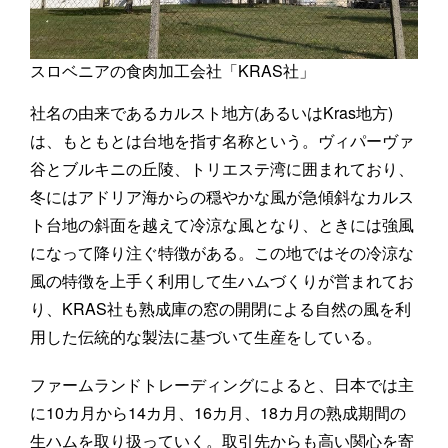
スロベニアの食肉加工会社「KRAS社」
社名の由来であるカルスト地方(あるいはKras地方)
は、もともとは台地を指す名称という。ヴィパーヴァ
谷とブルキニの丘陵、トリエステ湾に囲まれており、
冬にはアドリア海からの穏やかな風が急傾斜なカルス
ト台地の斜面を越えて冷涼な風となり、ときには強風
になって降り注ぐ特徴がある。この地ではその冷涼な
風の特徴を上手く利用して生ハムづくりが営まれてお
り、KRAS社も熟成庫の窓の開閉による自然の風を利
用した伝統的な製法に基づいて生産をしている。
ファームランドトレーディングによると、日本では主
に10カ月から14カ月、16カ月、18カ月の熟成期間の
生ハムを取り扱っていく。取引先からも高い関心を寄