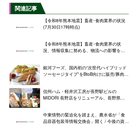
関連記事
【令和8年熊本地震】畜産･食肉業界の状況
(7月30日17時時点)
【令和8年熊本地震】畜産･食肉業界の状
況、情報収集に努める、物流への影響を懸
念(7月29日18時時点)
銀河フーズ、国内初の“次世代ハイブリッド
ソーセージタイプ”をBtoB向けに販売/豚肉
50%、プラントベース50%を配合、「おい
しさ」と「健康」を両立
信州ハム・軽井沢工房が長野駅ビルの
MIDORI 長野店をリニューアル、長野県産
豚肉を使ったハムソーで「長野駅で味わう
軽井沢の食文化」を発信
中東情勢の緊迫化を踏まえ、農水省が「食
品容器包装等情報交換会」開く / 今後の資材
調達への不安、流通の目詰まりなど、参加
団体･企業から懸念挙がる