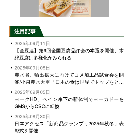
注目記事
2025年09月11日
【全豆連】第9回全国豆腐品評会の本選を開催、木
綿豆腐は多様化がみられる
2025年09月08日
農水省、輸出拡大に向けてコメ加工品試食会を開
催/小泉農水大臣「日本の食は世界でトップをとれ
る。米増産に向けて、米輸出需要の拡大を」
2025年09月05日
ヨークHD、ベイン傘下の新体制でヨーカドーを
GMSからCSCに転換
2025年08月30日
日本アクセス「新商品グランプリ2025年秋冬」表
彰式を開催