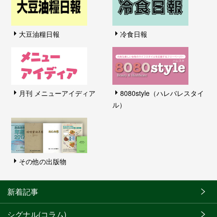
大豆油糧日報
冷食日報
月刊 メニューアイディア
8080style（ハレバレスタイ
ル）
その他の出版物
新着記事
シグナル(コラム)