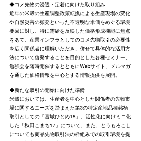
◆コメ先物の浸透・定着に向けた取り組み
近年の米穀の生産調整政策転換による生産現場の変化
や自然災害の頻発といった不透明な米価をめぐる環境
要因に対し、特に需給を反映した価格形成機能に焦点
をあて、産業インフラとしてのコメ先物取引の必要性
を広く関係者に理解いただき、併せて具体的な活用方
法について啓発することを目的とした各種セミナー、
勉強会を随時開催するとともにWebサイト、メルマガ
を通じた価格情報を中心とする情報提供を展開。
◆新たな取引の開始に向けた準備
米穀においては、生産者を中心とした関係者の先物市
場に関するニーズを踏まえた第3の特定産地品種銘柄
取引としての「宮城ひとめ18」、活性化に向けミニ化
した「秋田こまち17」について、また、とうもろこし
についても商品先物取引法の枠組みでの取引環境を提