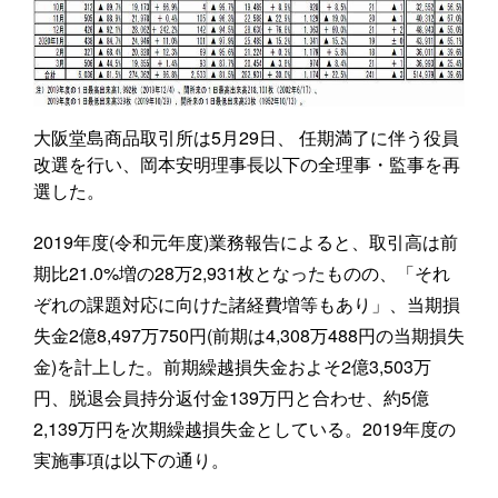
大阪堂島商品取引所は5月29日、 任期満了に伴う役員
改選を行い、岡本安明理事長以下の全理事・監事を再
選した。
2019年度(令和元年度)業務報告によると、取引高は前
期比21.0%増の28万2,931枚となったものの、「それ
ぞれの課題対応に向けた諸経費増等もあり」、当期損
失金2億8,497万750円(前期は4,308万488円の当期損失
金)を計上した。前期繰越損失金およそ2億3,503万
円、脱退会員持分返付金139万円と合わせ、約5億
2,139万円を次期繰越損失金としている。2019年度の
実施事項は以下の通り。