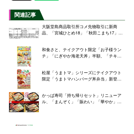
関連記事
大阪堂島商品取引所コメ先物取引に新商
品、「宮城ひとめ18」「秋田こまち17」ス
タート
和食さと、テイクアウト限定「お子様ラン
チ」「にぎやか海老天丼」半額、「チキン
南蛮弁当」は半額以下の399円
松屋「うまトマ」シリーズにテイクアウト
限定「うまトマハンバーグ丼弁当」新登
場、「うまトマチーズハンバーグ丼弁当」
も
かっぱ寿司「持ち帰りセット」リニューア
ル、「まんぞく」「賑わい」「華やか」
「極み」の4種類、特盛いくら・特盛まぐろ
たたきなど限定ネタも