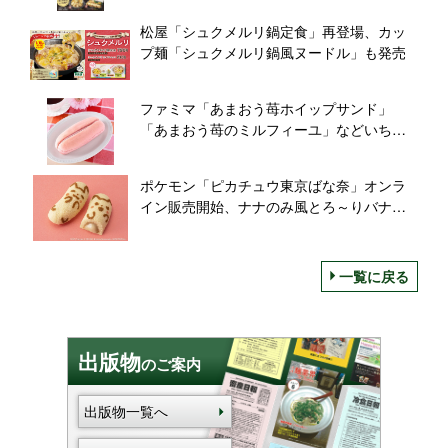
松屋「シュクメルリ鍋定食」再登場、カッ
プ麺「シュクメルリ鍋風ヌードル」も発売
ファミマ「あまおう苺ホイップサンド」
「あまおう苺のミルフィーユ」などいちご
スイーツ・パン5品発売/ファミリーマート
ポケモン「ピカチュウ東京ばな奈」オンラ
イン販売開始、ナナのみ風とろ～りバナナ
カスタードクリーム入り/グレープストーン
一覧に戻る
出版物
のご案内
出版物一覧へ