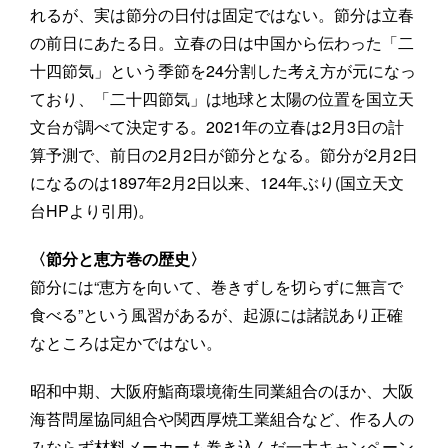
れるが、実は節分の日付は固定ではない。節分は立春
の前日にあたる日。立春の日は中国から伝わった「二
十四節気」という季節を24分割した考え方が元になっ
ており、「二十四節気」は地球と太陽の位置を国立天
文台が調べて決定する。2021年の立春は2月3日の計
算予測で、前日の2月2日が節分となる。節分が2月2日
になるのは1897年2月2日以来、124年ぶり(国立天文
台HPより引用)。
〈節分と恵方巻の歴史〉
節分には“恵方を向いて、巻きずしを切らずに無言で
食べる”という風習があるが、起源には諸説あり正確
なところは定かではない。
昭和中期、大阪府鮨商環境衛生同業組合のほか、大阪
海苔問屋協同組合や関西厚焼工業組合など、作る人の
みならず材料メーカーも巻き込んだ一大キャンペーン