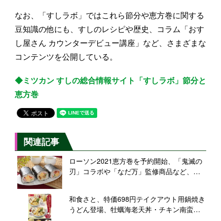
なお、「すしラボ」ではこれら節分や恵方巻に関する
豆知識の他にも、すしのレシピや歴史、コラム「おす
し屋さん カウンターデビュー講座」など、さまざまな
コンテンツを公開している。
◆ミツカン すしの総合情報サイト「すしラボ」節分と
恵方巻
関連記事
ローソン2021恵方巻を予約開始、「鬼滅の
刃」コラボや「なだ万」監修商品など、恵
方ロールや節分そば・節分和菓子も
和食さと、特価698円テイクアウト用鍋焼き
うどん登場、牡蠣海老天丼・チキン南蛮弁
当は499円