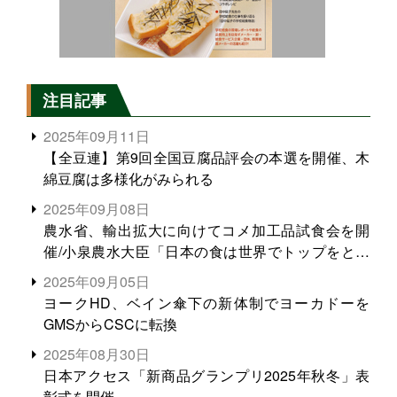
注目記事
2025年09月11日
【全豆連】第9回全国豆腐品評会の本選を開催、木
綿豆腐は多様化がみられる
2025年09月08日
農水省、輸出拡大に向けてコメ加工品試食会を開
催/小泉農水大臣「日本の食は世界でトップをとれ
る。米増産に向けて、米輸出需要の拡大を」
2025年09月05日
ヨークHD、ベイン傘下の新体制でヨーカドーを
GMSからCSCに転換
2025年08月30日
日本アクセス「新商品グランプリ2025年秋冬」表
彰式を開催