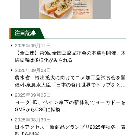
注目記事
2025年09月11日
【全豆連】第9回全国豆腐品評会の本選を開催、木
綿豆腐は多様化がみられる
2025年09月08日
農水省、輸出拡大に向けてコメ加工品試食会を開
催/小泉農水大臣「日本の食は世界でトップをとれ
る。米増産に向けて、米輸出需要の拡大を」
2025年09月05日
ヨークHD、ベイン傘下の新体制でヨーカドーを
GMSからCSCに転換
2025年08月30日
日本アクセス「新商品グランプリ2025年秋冬」表
彰式を開催