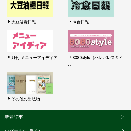
大豆油糧日報
冷食日報
月刊 メニューアイディア
8080style（ハレバレスタイ
ル）
その他の出版物
新着記事
シグナル(コラム)