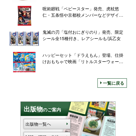
呪術廻戦「ベビースター」発売、虎杖悠
仁・五条悟や京都校メンバーなどデザイ
ン、クオカードプレゼントも/おやつカンパ
ニー
鬼滅の刃「塩付おにぎりのり」発売、限定
シール全15種付き、レアシールも/浜乙女
ハッピーセット「ドラえもん」登場、仕掛
けおもちゃで映画「リトルスターウォー
ズ」の宇宙を体験/マクドナルド
一覧に戻る
出版物
のご案内
出版物一覧へ