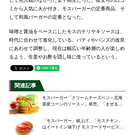
ミから人気に火が付き、モスバーガーの定番商品、そ
して和風バーガーの定番となった。
味噌と醤油をベースにしたモスのテリヤキソースは、
時代に合わせて進化している。パティやバンズの改良
にあわせて調整し、現在は幅広い年齢層の人が楽しめ
るよう、生姜やお酢を隠し味に使っているという。
関連記事
モスバーガー「クリームチーズベジ～北海
道産コーンのソース～」発売、「まぜるシ
ェイク」ベニほっぺ・ルレクチエも
「モスバーガー」値上げ、「モスチキン」
はイートイン値下げ モスフードサービスが
価格改定、総額表示へ