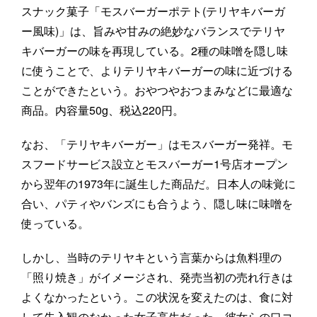
スナック菓子「モスバーガーポテト(テリヤキバーガ
ー風味)」は、旨みや甘みの絶妙なバランスでテリヤ
キバーガーの味を再現している。2種の味噌を隠し味
に使うことで、よりテリヤキバーガーの味に近づける
ことができたという。おやつやおつまみなどに最適な
商品。内容量50g、税込220円。
なお、「テリヤキバーガー」はモスバーガー発祥。モ
スフードサービス設立とモスバーガー1号店オープン
から翌年の1973年に誕生した商品だ。日本人の味覚に
合い、パティやバンズにも合うよう、隠し味に味噌を
使っている。
しかし、当時のテリヤキという言葉からは魚料理の
「照り焼き」がイメージされ、発売当初の売れ行きは
よくなかったという。この状況を変えたのは、食に対
して先入観のなかった女子高生だった。彼女らの口コ