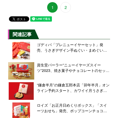
1
2
関連記事
ゴディバ「プレニューイヤーセット」発
売、うさぎデザイン手ぬぐい・まめぐいに
「Gキューブ」50周年記念「羊羹」のセッ
ト
資生堂パーラー“ニューイヤーズスイー
ツ”2023、焼き菓子やチョコレートのセッ
ト、華やかな椿をデザイン
“鎌倉半月”の鎌倉五郎本店「卯年半月」オン
ライン予約スタート、カワイイ月うさぎの
干支柄ゴーフレット2023、栗きんとん味
ロイズ「お正月日めくりボックス」「スイ
ーツおせち」発売、ポップコーンチョコレ
ートなど詰めた「チョコレートセレクショ