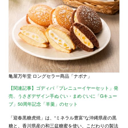
亀屋万年堂 ロングセラー商品「ナボナ」
【関連記事】ゴディバ「プレニューイヤーセット」発
売、うさぎデザイン手ぬぐい・まめぐいに「Gキュー
ブ」50周年記念「羊羹」のセット
「迎春黒糖虎焼」は、“ミネラル豊富”な沖縄県産の黒
糖と、香川県産の和三盆糖蜜を使い、こだわりの製法