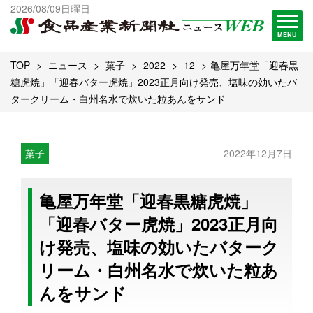
出版物一覧へ
2026/08/09日曜日
試読・購読申し込み
MENU
TOP
ニュース
菓子
2022
12
亀屋万年堂「迎春黒
糖虎焼」「迎春バター虎焼」2023正月向け発売、塩味の効いたバ
タークリーム・白州名水で炊いた粒あんをサンド
菓子
2022年12月7日
亀屋万年堂「迎春黒糖虎焼」
「迎春バター虎焼」2023正月向
け発売、塩味の効いたバターク
リーム・白州名水で炊いた粒あ
んをサンド