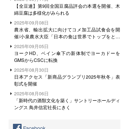
【全豆連】第9回全国豆腐品評会の本選を開催、木
綿豆腐は多様化がみられる
2025年09月08日
農水省、輸出拡大に向けてコメ加工品試食会を開
催/小泉農水大臣「日本の食は世界でトップをとれ
る。米増産に向けて、米輸出需要の拡大を」
2025年09月05日
ヨークHD、ベイン傘下の新体制でヨーカドーを
GMSからCSCに転換
2025年08月30日
日本アクセス「新商品グランプリ2025年秋冬」表
彰式を開催
2025年08月06日
「新時代の酒類文化を築く」サントリーホールディ
ングス 鳥井信宏社長にきく
Facebook