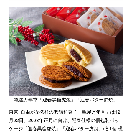
亀屋万年堂「迎春黒糖虎焼」「迎春バター虎焼」
東京･自由が丘発祥の老舗和菓子「亀屋万年堂」は12
月22日、2023年正月に向け、迎春仕様の個包装パッ
ケージ「迎春黒糖虎焼」「迎春バター虎焼」(各1個 税